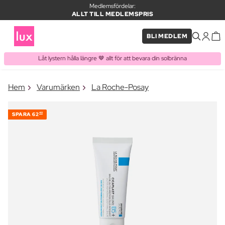
Medlemsfördelar:
ALLT TILL MEDLEMSPRIS
BLI MEDLEM
Låt lystern hålla längre 🤎 allt för att bevara din solbränna
×
Hem
Varumärken
La Roche-Posay
PRODUKT I VARUKORGEN
Ofta köpt tillsammans med
SPARA
62
48