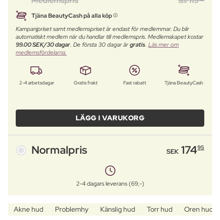
Medlemspris
115
SEK
Tjäna BeautyCash på alla köp
Kampanjpriset samt medlemspriset är endast för medlemmar. Du blir
automatiskt medlem när du handlar till medlemspris. Medlemskapet kostar
99.00 SEK/30 dagar
. De första 30 dagar är
gratis
.
Läs mer om
medlemsfördelarna.
2-4 arbetsdagar
Gratis frakt
Fast rabatt
Tjäna BeautyCash
LÄGG I VARUKORG
Normalpris
174
95
SEK
2-4 dagars leverans (69,-)
Akne hud
Problemhy
Känslig hud
Torr hud
Oren hud