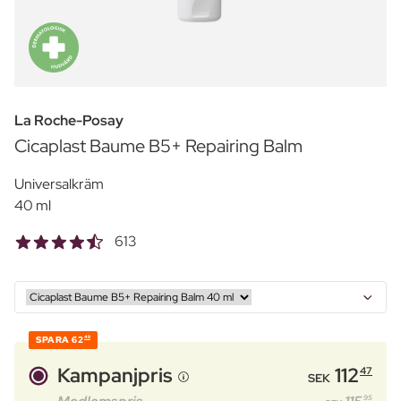
La Roche-Posay
Cicaplast Baume B5+ Repairing Balm
Universalkräm
40 ml
613
SPARA
62
48
Kampanjpris
112
47
SEK
95