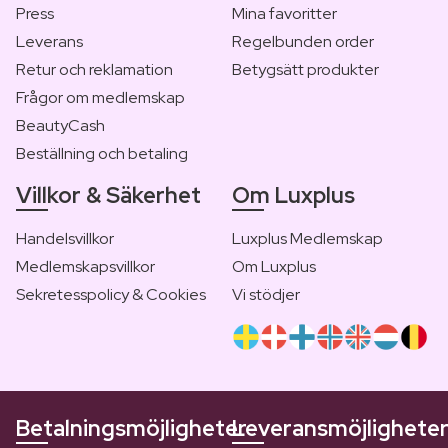
Press
Mina favoritter
Leverans
Regelbunden order
Retur och reklamation
Betygsätt produkter
Frågor om medlemskap
BeautyCash
Beställning och betaling
Villkor & Säkerhet
Om Luxplus
Handelsvillkor
Luxplus Medlemskap
Medlemskapsvillkor
Om Luxplus
Sekretesspolicy & Cookies
Vi stödjer
Betalningsmöjligheter
Leveransmöjlighete