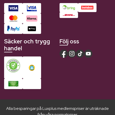
Säcker och trygg
Följ oss
handel
Alla besparingar på Luxplus medlemspriser är uträknade
från våra normalpriser.