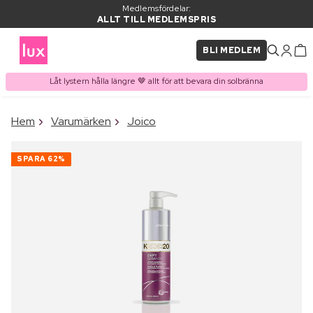
Medlemsfördelar:
ALLT TILL MEDLEMSPRIS
BLI MEDLEM
Låt lystern hålla längre 🤎 allt för att bevara din solbränna
×
Hem
Varumärken
Joico
PRODUKT I VARUKORGEN
Ofta köpt tillsammans med
SPARA
62%