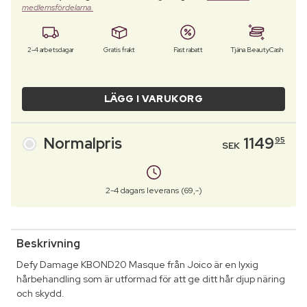
medlemsfördelarna.
2-4 arbetsdagar
Gratis frakt
Fast rabatt
Tjäna BeautyCash
LÄGG I VARUKORG
Normalpris
1149
95
SEK
2-4 dagars leverans (69,-)
Beskrivning
Defy Damage KBOND20 Masque från Joico är en lyxig
hårbehandling som är utformad för att ge ditt hår djup näring
och skydd.