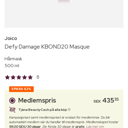
Joico
Defy Damage KBOND20 Masque
Hårmask
500 ml
8
SPARA
62%
Medlemspris
435
95
SEK
Tjäna BeautyCash på alla köp
Kampanjpriset samt medlemspriset är endast för medlemmar. Du blir
automatiskt medlem när du handlar till medlemspris. Medlemskapet kostar
99.00 SEK/30 dagar
. De första 30 dagar är
gratis
.
Läs mer om