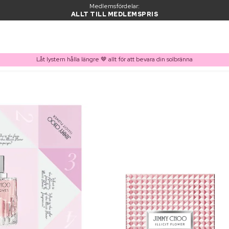
Medlemsfördelar:
ALLT TILL MEDLEMSPRIS
Låt lystern hålla längre 🤎 allt för att bevara din solbränna
PRODUKT I VARUKORGEN
Ofta köpt tillsammans med