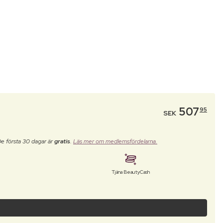
507
95
SEK
De första 30 dagar är
gratis
.
Läs mer om medlemsfördelarna.
Tjäna BeautyCash