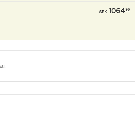
1064
95
SEK
til.