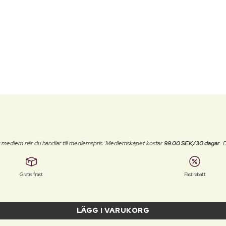
t medlem när du handlar till medlemspris. Medlemskapet kostar
99.00 SEK/30 dagar
. 
Gratis frakt
Fast rabatt
LÄGG I VARUKORG