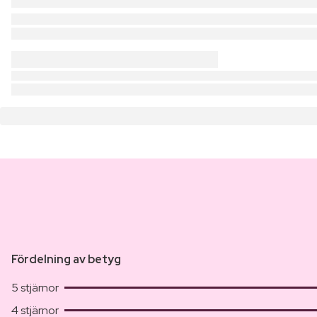
Fördelning av betyg
5 stjärnor
4 stjärnor