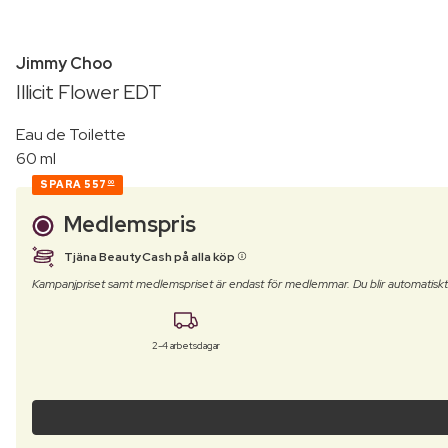
Jimmy Choo
Illicit Flower EDT
Eau de Toilette
60 ml
SPARA
557
00
Medlemspris
Tjäna BeautyCash på alla köp
Kampanjpriset samt medlemspriset är endast för medlemmar. Du blir automatisk
2-4 arbetsdagar