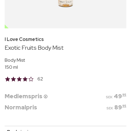
OUTLET
I Love Cosmetics
Exotic Fruits Body Mist
Body Mist
150 ml
62
Medlemspris
49
95
SEK
Normalpris
89
95
SEK