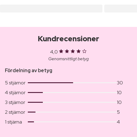
Kundrecensioner
4,0
Genomsnittligt betyg
Fördelning av betyg
5 stjärnor
30
4 stjärnor
10
3 stjärnor
10
2 stjärnor
5
1 stjärna
4