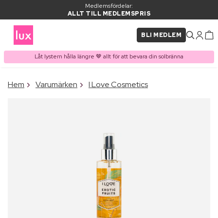
Medlemsfördelar:
ALLT TILL MEDLEMSPRIS
BLI MEDLEM
Låt lystern hålla längre 🤎 allt för att bevara din solbränna
×
Hem
Varumärken
I Love Cosmetics
PRODUKT I VARUKORGEN
Ofta köpt tillsammans med