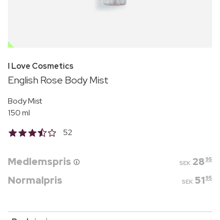
OUTLET
I Love Cosmetics
English Rose Body Mist
Body Mist
150 ml
52
Medlemspris
28
95
SEK
Normalpris
51
95
SEK