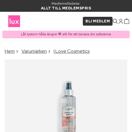
Medlemsfördelar:
ALLT TILL MEDLEMSPRIS
BLI MEDLEM
Låt lystern hålla längre 🤎 allt för att bevara din solbränna
×
Hem
Varumärken
I Love Cosmetics
PRODUKT I VARUKORGEN
Ofta köpt tillsammans med