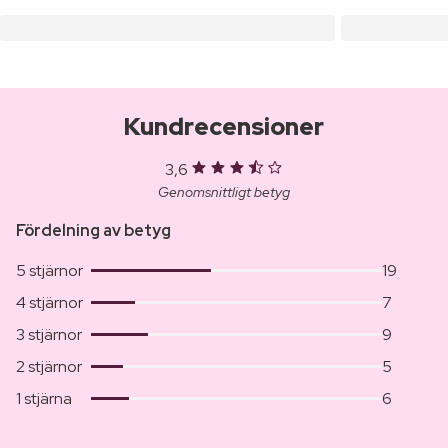
Kundrecensioner
3,6
Genomsnittligt betyg
Fördelning av betyg
5 stjärnor
19
4 stjärnor
7
3 stjärnor
9
2 stjärnor
5
1 stjärna
6