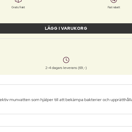
Gratis frakt
Fast rabatt
LÄGG I VARUKORG
2-4 dagars leverans (69,-)
ffektiv munvatten som hjälper till att bekämpa bakterier och upprätth