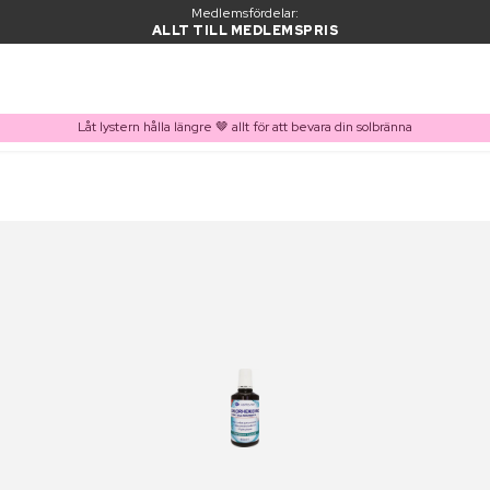
Medlemsfördelar:
ALLT TILL MEDLEMSPRIS
Låt lystern hålla längre 🤎 allt för att bevara din solbränna
PRODUKT I VARUKORGEN
Ofta köpt tillsammans med