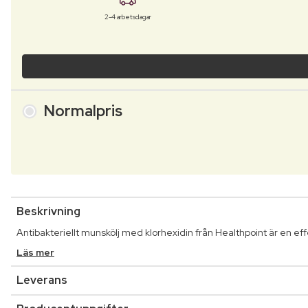
2-4 arbetsdagar
Normalpris
Beskrivning
Antibakteriellt munskölj med klorhexidin från Healthpoint är en e
Läs mer
Leverans