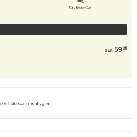
Tjäna BeautyCash
59
95
SEK
ålla en hälsosam munhygien.