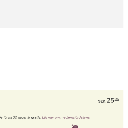
25
95
SEK
De första 30 dagar är
gratis
.
Läs mer om medlemsfördelarna.