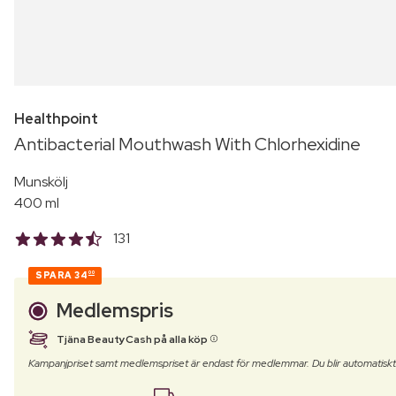
Healthpoint
Antibacterial Mouthwash With Chlorhexidine
Munskölj
400 ml
131
SPARA
34
00
Medlemspris
Tjäna BeautyCash på alla köp
Kampanjpriset samt medlemspriset är endast för medlemmar. Du blir automatisk