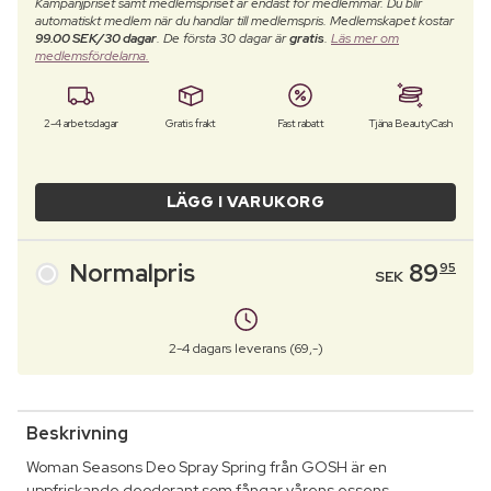
Kampanjpriset samt medlemspriset är endast för medlemmar. Du blir
automatiskt medlem när du handlar till medlemspris. Medlemskapet kostar
99.00 SEK/30 dagar
. De första 30 dagar är
gratis
.
Läs mer om
medlemsfördelarna.
2-4 arbetsdagar
Gratis frakt
Fast rabatt
Tjäna BeautyCash
LÄGG I VARUKORG
Normalpris
89
95
SEK
2-4 dagars leverans (69,-)
Beskrivning
Woman Seasons Deo Spray Spring från GOSH är en
uppfriskande deodorant som fångar vårens essens.