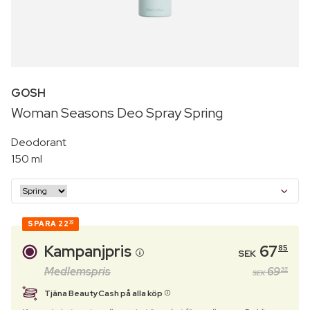
GOSH
Woman Seasons Deo Spray Spring
Deodorant
150 ml
SPARA
22
10
Kampanjpris
67
85
SEK
Medlemspris
69
95
SEK
Tjäna BeautyCash på alla köp