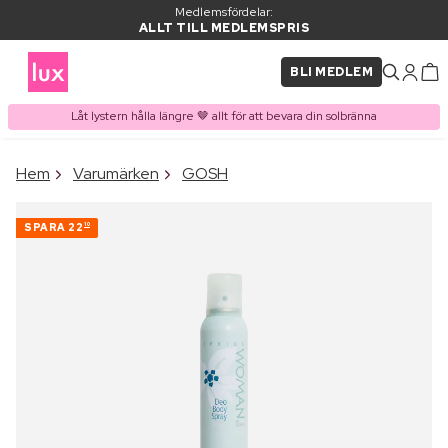
Medlemsfördelar:
ALLT TILL MEDLEMSPRIS
BLI MEDLEM
Låt lystern hålla längre 🤎 allt för att bevara din solbränna
×
Hem
Varumärken
GOSH
PRODUKT I VARUKORGEN
Ofta köpt tillsammans med
SPARA
22
10