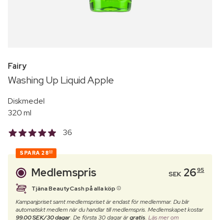
Fairy
Washing Up Liquid Apple
Diskmedel
320 ml
36
SPARA
28
00
Medlemspris
26
95
SEK
Tjäna BeautyCash på alla köp
Kampanjpriset samt medlemspriset är endast för medlemmar. Du blir
automatiskt medlem när du handlar till medlemspris. Medlemskapet kostar
99.00 SEK/30 dagar
. De första 30 dagar är
gratis
.
Läs mer om