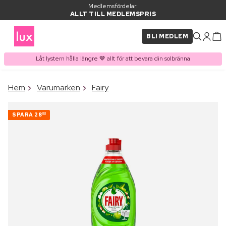
Medlemsfördelar:
ALLT TILL MEDLEMSPRIS
BLI MEDLEM
Låt lystern hålla längre 🤎 allt för att bevara din solbränna
×
Hem
Varumärken
Fairy
PRODUKT I VARUKORGEN
Ofta köpt tillsammans med
SPARA
28
00