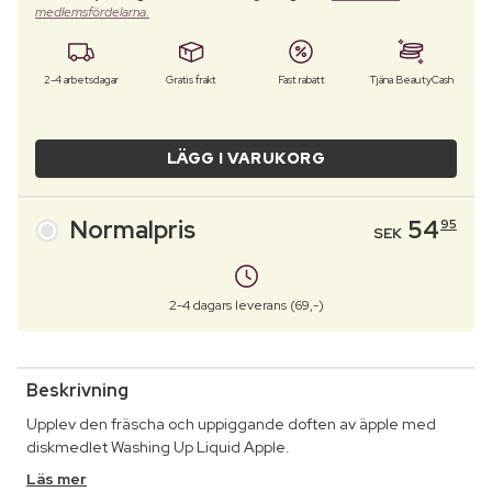
medlemsfördelarna.
2-4 arbetsdagar
Gratis frakt
Fast rabatt
Tjäna BeautyCash
LÄGG I VARUKORG
Normalpris
54
95
SEK
2-4 dagars leverans (69,-)
Beskrivning
Upplev den fräscha och uppiggande doften av äpple med
diskmedlet Washing Up Liquid Apple.
Läs mer