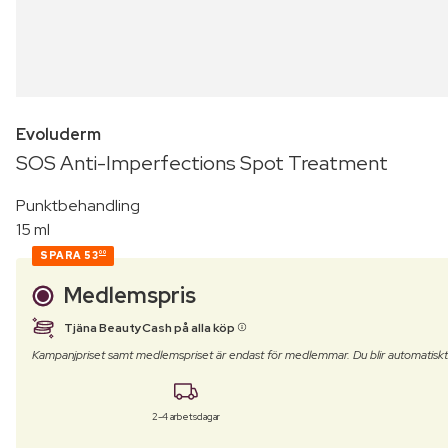
Evoluderm
SOS Anti-Imperfections Spot Treatment
Punktbehandling
15 ml
SPARA
53
00
Medlemspris
Tjäna BeautyCash på alla köp
Kampanjpriset samt medlemspriset är endast för medlemmar. Du blir automatisk
2-4 arbetsdagar