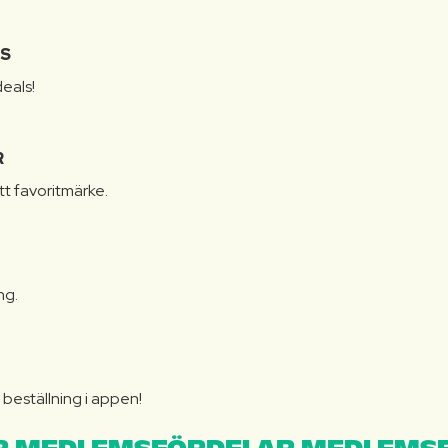
IS
eals!
R
itt favoritmärke.
ng.
N
beställning i appen!