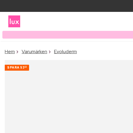
Hem
Varumärken
Evoluderm
SPARA
53
00