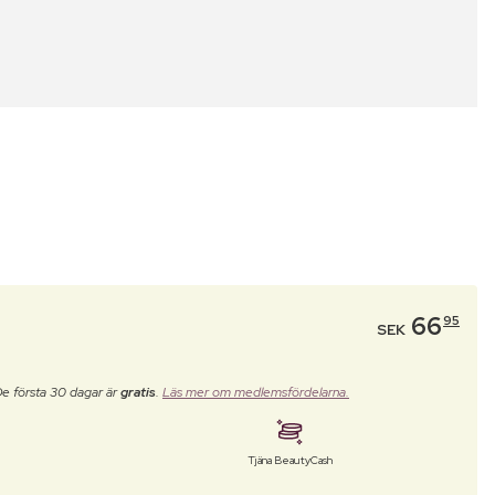
66
95
SEK
De första 30 dagar är
gratis
.
Läs mer om medlemsfördelarna.
Tjäna BeautyCash