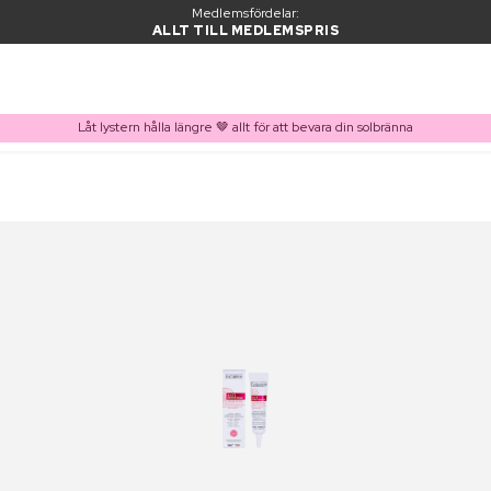
Medlemsfördelar:
ALLT TILL MEDLEMSPRIS
Låt lystern hålla längre 🤎 allt för att bevara din solbränna
PRODUKT I VARUKORGEN
Ofta köpt tillsammans med