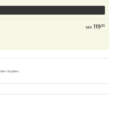
119
95
SEK
ter i huden.