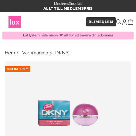
Medlemsfördelar:
ALLT TILL MEDLEMSPRIS
BLI MEDLEM
Låt lystern hålla längre 🤎 allt för att bevara din solbränna
×
Hem
Varumärken
DKNY
PRODUKT I VARUKORGEN
Ofta köpt tillsammans med
SPARA
253
00