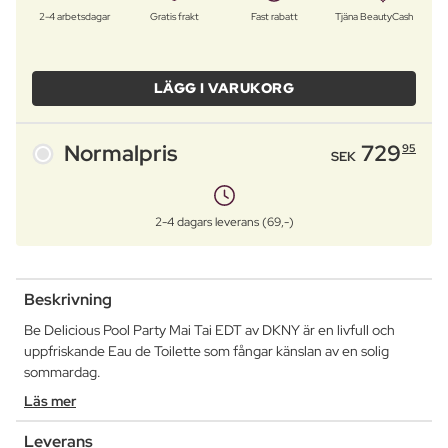
2-4 arbetsdagar
Gratis frakt
Fast rabatt
Tjäna BeautyCash
LÄGG I VARUKORG
Normalpris
729
95
SEK
2-4 dagars leverans (69,-)
Beskrivning
Be Delicious Pool Party Mai Tai EDT av DKNY är en livfull och
uppfriskande Eau de Toilette som fångar känslan av en solig
sommardag.
Läs mer
Leverans