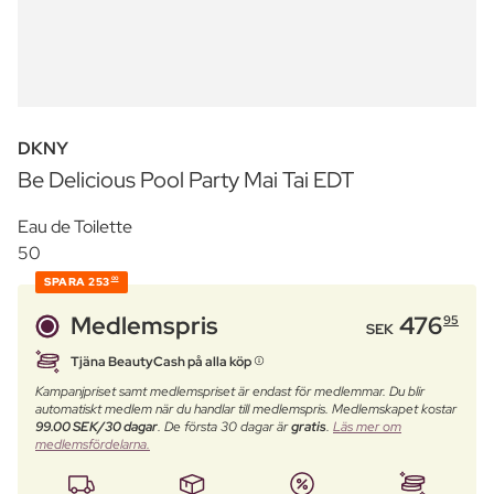
DKNY
Be Delicious Pool Party Mai Tai EDT
Eau de Toilette
50
SPARA
253
00
Medlemspris
476
95
SEK
Tjäna BeautyCash på alla köp
Kampanjpriset samt medlemspriset är endast för medlemmar. Du blir
automatiskt medlem när du handlar till medlemspris. Medlemskapet kostar
99.00 SEK/30 dagar
. De första 30 dagar är
gratis
.
Läs mer om
medlemsfördelarna.