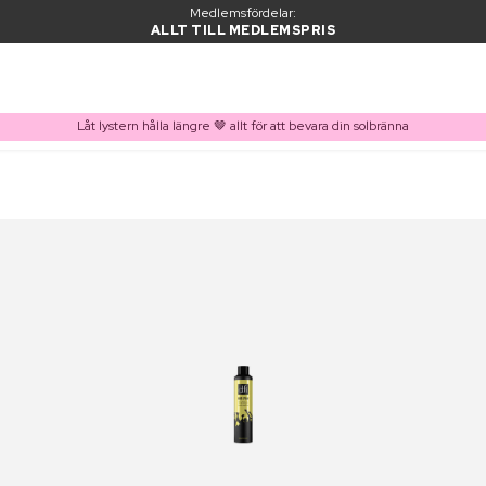
Medlemsfördelar:
ALLT TILL MEDLEMSPRIS
Låt lystern hålla längre 🤎 allt för att bevara din solbränna
PRODUKT I VARUKORGEN
Ofta köpt tillsammans med