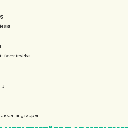
IS
eals!
R
itt favoritmärke.
ng.
N
beställning i appen!