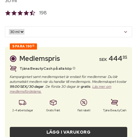
30 ml
198
SPARA
190
00
Medlemspris
444
95
SEK
Tjäna BeautyCash på alla köp
Kampanjpriset samt medlemspriset är endast för medlemmar. Du blir
automatiskt medlem när du handlar till medlemspris. Medlemskapet kostar
99.00 SEK/30 dagar
. De första 30 dagar är
gratis
.
Läs mer om
medlemsfördelarna.
2-4 arbetsdagar
Gratis frakt
Fast rabatt
Tjäna BeautyCash
LÄGG I VARUKORG