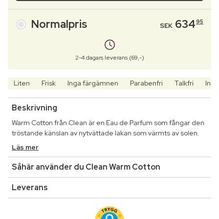
Normalpris
634
95
SEK
2-4 dagars leverans (69,-)
Liten
Frisk
Inga färgämnen
Parabenfri
Talkfri
Inga
Beskrivning
Warm Cotton från Clean är en Eau de Parfum som fångar den
tröstande känslan av nytvättade lakan som värmts av solen.
Läs mer
Såhär använder du Clean Warm Cotton
Leverans