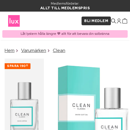
Medlemsfördelar:
ALLT TILL MEDLEMSPRIS
BLI MEDLEM
Låt lystern hålla längre 🤎 allt för att bevara din solbränna
×
Hem
Varumärken
Clean
PRODUKT I VARUKORGEN
Ofta köpt tillsammans med
SPARA
190
00