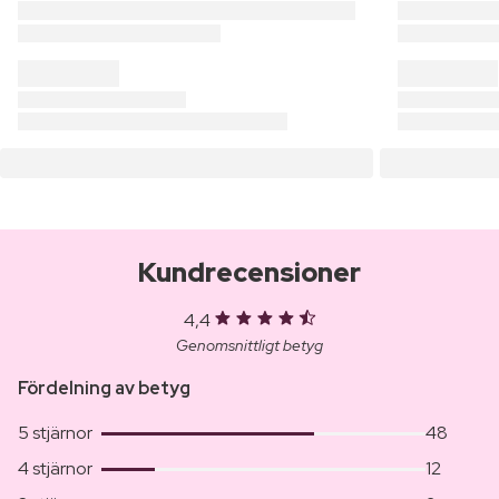
Kundrecensioner
4,4
Genomsnittligt betyg
Fördelning av betyg
5 stjärnor
48
4 stjärnor
12