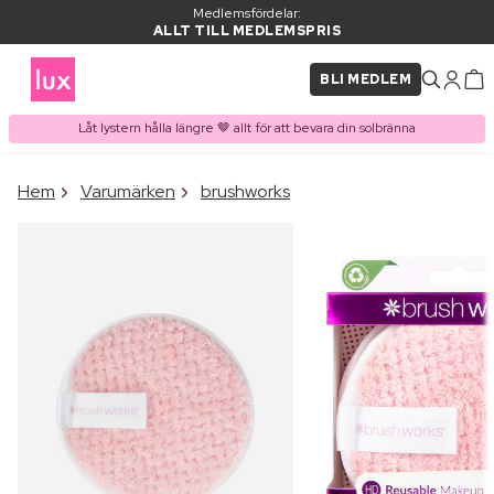
Medlemsfördelar:
ALLT TILL MEDLEMSPRIS
BLI MEDLEM
Låt lystern hålla längre 🤎 allt för att bevara din solbränna
×
Hem
Varumärken
brushworks
PRODUKT I VARUKORGEN
Ofta köpt tillsammans med