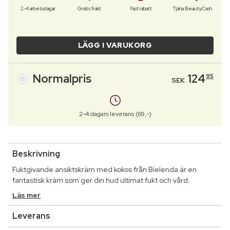
2-4 arbetsdagar
Gratis frakt
Fast rabatt
Tjäna BeautyCash
LÄGG I VARUKORG
Normalpris
124
95
SEK
2-4 dagars leverans (69,-)
Beskrivning
Fuktgivande ansiktskräm med kokos från Bielenda är en
fantastisk kräm som ger din hud ultimat fukt och vård.
Läs mer
Leverans