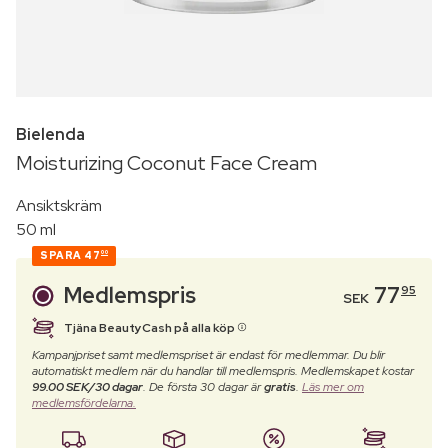
Bielenda
Moisturizing Coconut Face Cream
Ansiktskräm
50 ml
SPARA
47
00
Medlemspris
77
95
SEK
Tjäna BeautyCash på alla köp
Kampanjpriset samt medlemspriset är endast för medlemmar. Du blir
automatiskt medlem när du handlar till medlemspris. Medlemskapet kostar
99.00 SEK/30 dagar
. De första 30 dagar är
gratis
.
Läs mer om
medlemsfördelarna.