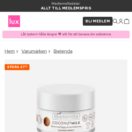
Medlemsfördelar:
ALLT TILL MEDLEMSPRIS
BLI MEDLEM
Låt lystern hålla längre 🤎 allt för att bevara din solbränna
×
Hem
Varumärken
Bielenda
PRODUKT I VARUKORGEN
Ofta köpt tillsammans med
SPARA
47
00