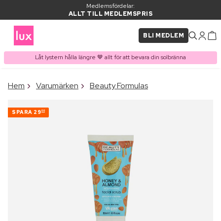
Medlemsfördelar:
ALLT TILL MEDLEMSPRIS
BLI MEDLEM
Låt lystern hålla längre 🤎 allt för att bevara din solbränna
×
Hem
Varumärken
Beauty Formulas
PRODUKT I VARUKORGEN
Ofta köpt tillsammans med
SPARA
29
00