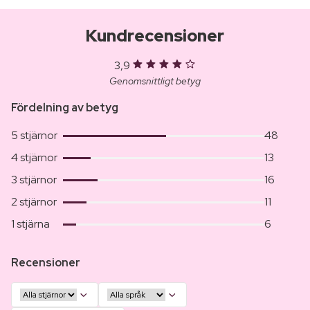
Kundrecensioner
3,9
Genomsnittligt betyg
Fördelning av betyg
5 stjärnor
48
4 stjärnor
13
3 stjärnor
16
2 stjärnor
11
1 stjärna
6
Recensioner