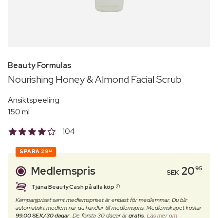
Beauty Formulas
Nourishing Honey & Almond Facial Scrub
Ansiktspeeling
150 ml
104
SPARA
29
00
Medlemspris
20
95
SEK
Tjäna BeautyCash på alla köp
Kampanjpriset samt medlemspriset är endast för medlemmar. Du blir
automatiskt medlem när du handlar till medlemspris. Medlemskapet kostar
99.00 SEK/30 dagar
. De första 30 dagar är
gratis
.
Läs mer om