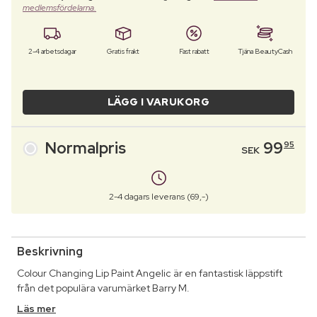
medlemsfördelarna.
2-4 arbetsdagar
Gratis frakt
Fast rabatt
Tjäna BeautyCash
LÄGG I VARUKORG
Normalpris
99
95
SEK
2-4 dagars leverans (69,-)
Beskrivning
Colour Changing Lip Paint Angelic är en fantastisk läppstift
från det populära varumärket Barry M.
Läs mer