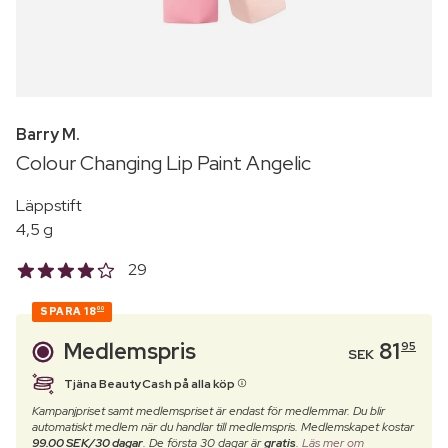
Barry M.
Colour Changing Lip Paint Angelic
Läppstift
4,5 g
29
SPARA
18
00
Medlemspris
81
95
SEK
Tjäna BeautyCash på alla köp
Kampanjpriset samt medlemspriset är endast för medlemmar. Du blir
automatiskt medlem när du handlar till medlemspris. Medlemskapet kostar
99.00 SEK/30 dagar
. De första 30 dagar är
gratis
.
Läs mer om