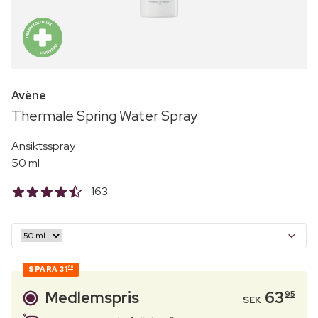
Avène
Thermale Spring Water Spray
Ansiktsspray
50 ml
163
SPARA
31
00
Medlemspris
63
95
SEK