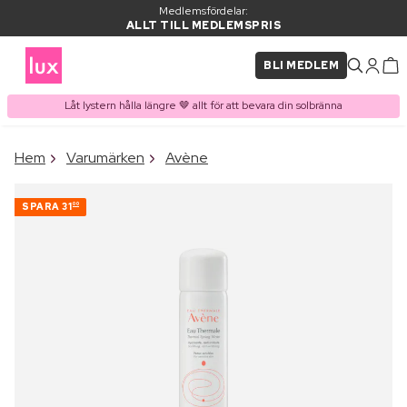
Medlemsfördelar:
ALLT TILL MEDLEMSPRIS
BLI MEDLEM
Låt lystern hålla längre 🤎 allt för att bevara din solbränna
×
Hem
Varumärken
Avène
PRODUKT I VARUKORGEN
Ofta köpt tillsammans med
SPARA
31
00