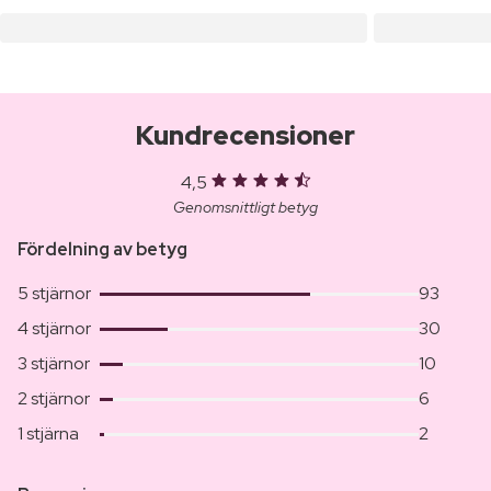
Kundrecensioner
4,5
Genomsnittligt betyg
Fördelning av betyg
5 stjärnor
93
4 stjärnor
30
3 stjärnor
10
2 stjärnor
6
1 stjärna
2