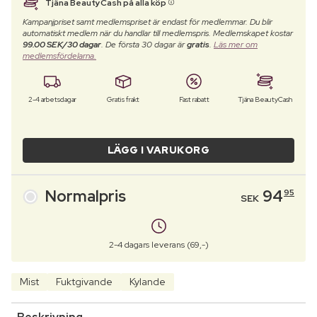
Tjäna BeautyCash på alla köp
Kampanjpriset samt medlemspriset är endast för medlemmar. Du blir
automatiskt medlem när du handlar till medlemspris. Medlemskapet kostar
99.00 SEK/30 dagar
. De första 30 dagar är
gratis
.
Läs mer om
medlemsfördelarna.
2-4 arbetsdagar
Gratis frakt
Fast rabatt
Tjäna BeautyCash
LÄGG I VARUKORG
Normalpris
94
95
SEK
2-4 dagars leverans (69,-)
Mist
Fuktgivande
Kylande