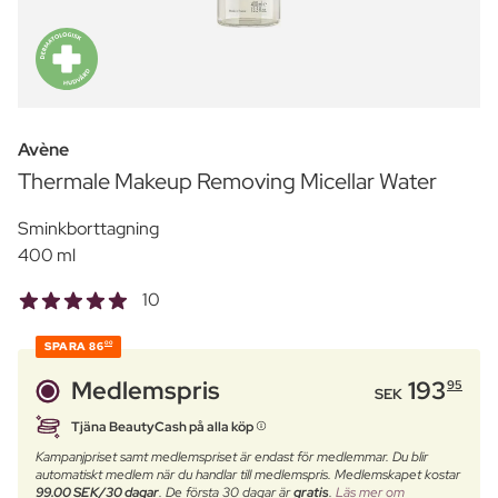
Avène
Thermale Makeup Removing Micellar Water
Sminkborttagning
400 ml
10
SPARA
86
00
Medlemspris
193
95
SEK
Tjäna BeautyCash på alla köp
Kampanjpriset samt medlemspriset är endast för medlemmar. Du blir
automatiskt medlem när du handlar till medlemspris. Medlemskapet kostar
99.00 SEK/30 dagar
. De första 30 dagar är
gratis
.
Läs mer om