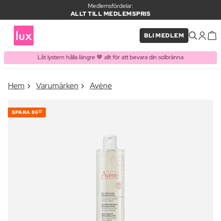
Medlemsfördelar:
ALLT TILL MEDLEMSPRIS
BLI MEDLEM
Låt lystern hålla längre 🤎 allt för att bevara din solbränna
×
Hem
Varumärken
Avène
PRODUKT I VARUKORGEN
Ofta köpt tillsammans med
SPARA
86
00