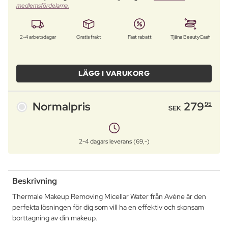
medlemsfördelarna.
2-4 arbetsdagar
Gratis frakt
Fast rabatt
Tjäna BeautyCash
LÄGG I VARUKORG
Normalpris
279
95
SEK
2-4 dagars leverans (69,-)
Beskrivning
Thermale Makeup Removing Micellar Water från Avène är den
perfekta lösningen för dig som vill ha en effektiv och skonsam
borttagning av din makeup.