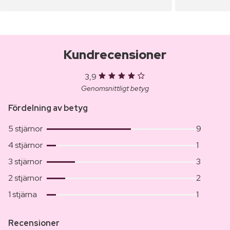
Kundrecensioner
3,9
Genomsnittligt betyg
Fördelning av betyg
5 stjärnor
9
4 stjärnor
1
3 stjärnor
3
2 stjärnor
2
1 stjärna
1
Recensioner