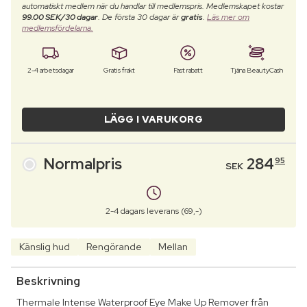
automatiskt medlem när du handlar till medlemspris. Medlemskapet kostar
99.00 SEK/30 dagar
. De första 30 dagar är
gratis
.
Läs mer om
medlemsfördelarna.
2-4 arbetsdagar
Gratis frakt
Fast rabatt
Tjäna BeautyCash
LÄGG I VARUKORG
Normalpris
284
95
SEK
2-4 dagars leverans (69,-)
Känslig hud
Rengörande
Mellan
Beskrivning
Thermale Intense Waterproof Eye Make Up Remover från