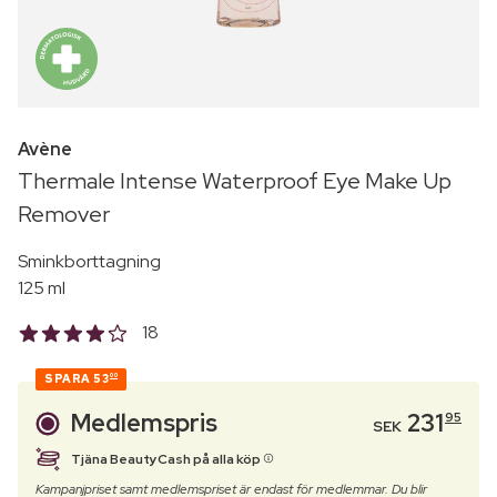
Avène
Thermale Intense Waterproof Eye Make Up
Remover
Sminkborttagning
125 ml
18
SPARA
53
00
Medlemspris
231
95
SEK
Tjäna BeautyCash på alla köp
Kampanjpriset samt medlemspriset är endast för medlemmar. Du blir