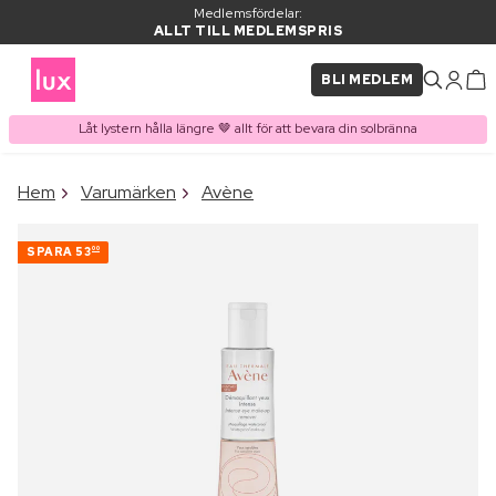
Medlemsfördelar:
ALLT TILL MEDLEMSPRIS
BLI MEDLEM
Låt lystern hålla längre 🤎 allt för att bevara din solbränna
×
Hem
Varumärken
Avène
PRODUKT I VARUKORGEN
Ofta köpt tillsammans med
SPARA
53
00