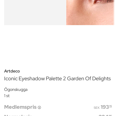
Artdeco
Iconic Eyeshadow Palette 2 Garden Of Delights
Ögonskugga
1 st
Medlemspris
193
15
SEK
95