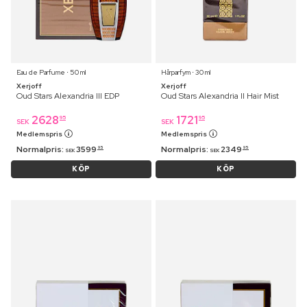
Eau de Parfume ⋅ 50 ml
Hårparfym ⋅ 30 ml
Xerjoff
Xerjoff
Oud Stars Alexandria III EDP
Oud Stars Alexandria II Hair Mist
2628
1721
95
95
SEK
SEK
Medlemspris
Medlemspris
Normalpris:
3599
Normalpris:
2349
95
95
SEK
SEK
KÖP
KÖP