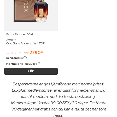
Eau de Parfume ⋅ 50 ml
Xerjoff
Oud Stars Alexandria II EDP
2790
64
2876
95
SEK
SEK
Kampanjpris
Normalpris:
3784
95
SEK
KÖP
Besparingarna anges i jämförelse med normalpriset.
Luxplus medlemspriser är endast för medlemmar. Du
kan bli medlem med din första beställning.
Medlemskapet kostar 99.00 SEK/30 dagar. De första
30 dagar är helt gratis och du kan avsluta det när som
helst.