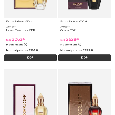
Eau de Parfume ⋅ 50 ml
Eau de Parfume ⋅ 100 ml
Xerjoff
Xerjoff
Uden Overdose EDP
Opera EDP
2063
2628
95
95
SEK
SEK
Medlemspris
Medlemspris
Normalpris:
3314
Normalpris:
3599
95
95
SEK
SEK
KÖP
KÖP