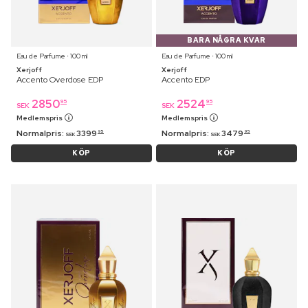
BARA NÅGRA KVAR
Eau de Parfume ⋅ 100 ml
Eau de Parfume ⋅ 100 ml
Xerjoff
Xerjoff
Accento Overdose EDP
Accento EDP
2850
2524
95
95
SEK
SEK
Medlemspris
Medlemspris
Normalpris:
3399
Normalpris:
3479
95
95
SEK
SEK
KÖP
KÖP