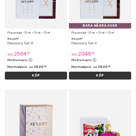
BARA NÅGRA KVAR
Presentask ⋅ 15 ml + 15 ml + 15 ml
Presentask ⋅ 15 ml + 15 ml + 15 ml
Xerjoff
Xerjoff
Discovery Set lll
Discovery Set II
2564
2048
95
95
SEK
SEK
Medlemspris
Medlemspris
Normalpris:
2849
Normalpris:
2849
95
95
SEK
SEK
KÖP
KÖP