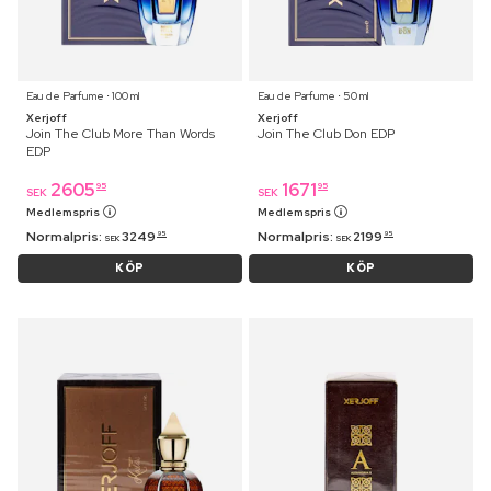
Eau de Parfume ⋅ 100 ml
Eau de Parfume ⋅ 50 ml
Xerjoff
Xerjoff
Join The Club More Than Words
Join The Club Don EDP
EDP
2605
1671
95
95
SEK
SEK
Medlemspris
Medlemspris
Normalpris:
3249
Normalpris:
2199
95
95
SEK
SEK
KÖP
KÖP