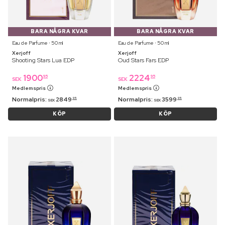
BARA NÅGRA KVAR
BARA NÅGRA KVAR
Eau de Parfume ⋅ 50 ml
Eau de Parfume ⋅ 50 ml
Xerjoff
Xerjoff
Shooting Stars Lua EDP
Oud Stars Fars EDP
1900
2224
95
95
SEK
SEK
Medlemspris
Medlemspris
Normalpris:
2849
Normalpris:
3599
95
95
SEK
SEK
KÖP
KÖP