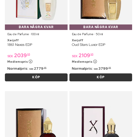
BARA NÅGRA KVAR
BARA NÅGRA KVAR
Eau de Parfume ⋅ 100 ml
Eau de Parfume ⋅ 50 ml
Xerjoff
Xerjoff
1861 Naxos EDP
Oud Stars Luxor EDP
2039
2109
95
95
SEK
SEK
Medlemspris
Medlemspris
Normalpris:
2779
Normalpris:
3799
95
95
SEK
SEK
KÖP
KÖP