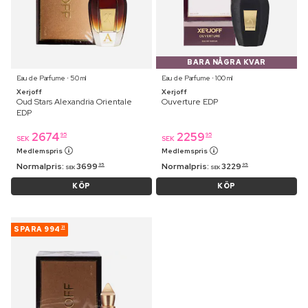
BARA NÅGRA KVAR
Eau de Parfume ⋅ 50 ml
Eau de Parfume ⋅ 100 ml
Xerjoff
Xerjoff
Oud Stars Alexandria Orientale
Ouverture EDP
EDP
2674
2259
95
95
SEK
SEK
Medlemspris
Medlemspris
Normalpris:
3699
Normalpris:
3229
95
95
SEK
SEK
KÖP
KÖP
SPARA
994
31