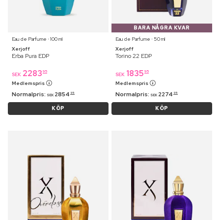
BARA NÅGRA KVAR
Eau de Parfume ⋅ 100 ml
Eau de Parfume ⋅ 50 ml
Xerjoff
Xerjoff
Erba Pura EDP
Torino 22 EDP
2283
1835
95
95
SEK
SEK
Medlemspris
Medlemspris
Normalpris:
2854
Normalpris:
2274
95
95
SEK
SEK
KÖP
KÖP