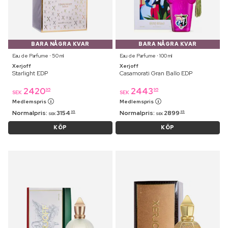
BARA NÅGRA KVAR
BARA NÅGRA KVAR
Eau de Parfume ⋅ 50 ml
Eau de Parfume ⋅ 100 ml
Xerjoff
Xerjoff
Starlight EDP
Casamorati Gran Ballo EDP
2420
2443
95
95
SEK
SEK
Medlemspris
Medlemspris
Normalpris:
3154
Normalpris:
2899
95
95
SEK
SEK
KÖP
KÖP