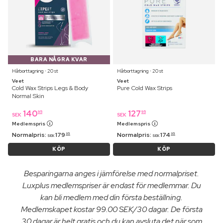
BARA NÅGRA KVAR
Hårborttagning ⋅ 20 st
Hårborttagning ⋅ 20 st
Veet
Veet
Cold Wax Strips Legs & Body
Pure Cold Wax Strips
Normal Skin
140
127
95
95
SEK
SEK
Medlemspris
Medlemspris
Normalpris:
179
Normalpris:
174
95
95
SEK
SEK
KÖP
KÖP
Besparingarna anges i jämförelse med normalpriset.
Luxplus medlemspriser är endast för medlemmar. Du
kan bli medlem med din första beställning.
Medlemskapet kostar 99.00 SEK/30 dagar. De första
30 dagar är helt gratis och du kan avsluta det när som