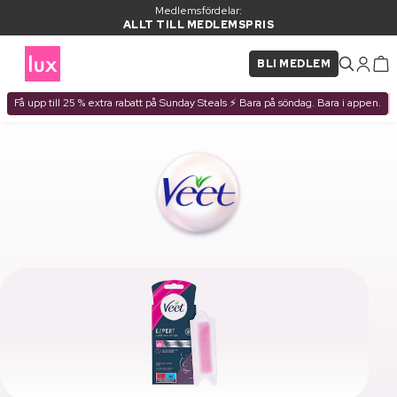
Medlemsfördelar:
ALLT TILL MEDLEMSPRIS
BLI MEDLEM
Få upp till 25 % extra rabatt på Sunday Steals ⚡ Bara på söndag. Bara i appen.