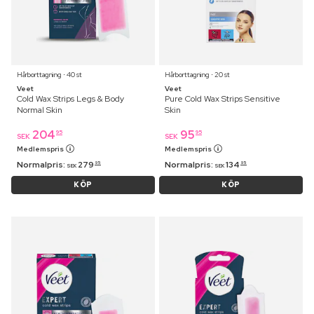
Hårborttagning ⋅ 40 st
Hårborttagning ⋅ 20 st
Veet
Veet
Cold Wax Strips Legs & Body
Pure Cold Wax Strips Sensitive
Normal Skin
Skin
204
95
95
95
SEK
SEK
Medlemspris
Medlemspris
Normalpris:
279
Normalpris:
134
95
95
SEK
SEK
KÖP
KÖP