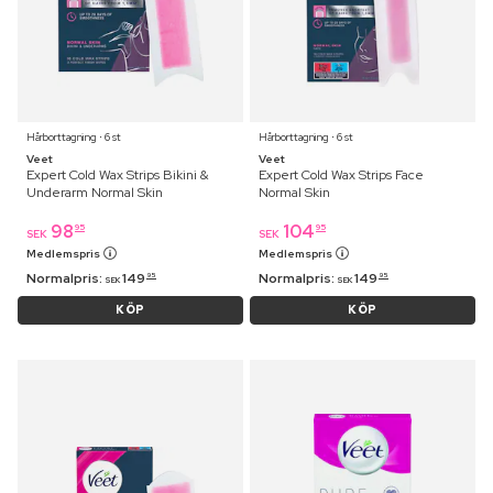
Hårborttagning ⋅ 6 st
Hårborttagning ⋅ 6 st
Veet
Veet
Expert Cold Wax Strips Bikini &
Expert Cold Wax Strips Face
Underarm Normal Skin
Normal Skin
98
104
95
95
SEK
SEK
Medlemspris
Medlemspris
Normalpris:
149
Normalpris:
149
95
95
SEK
SEK
KÖP
KÖP