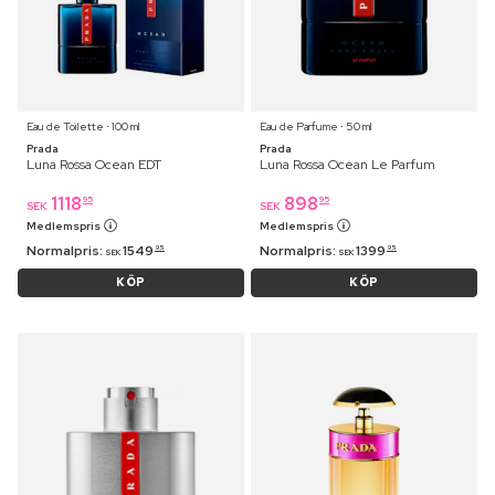
Eau de Toilette ⋅ 100 ml
Eau de Parfume ⋅ 50 ml
Prada
Prada
Luna Rossa Ocean EDT
Luna Rossa Ocean Le Parfum
1118
898
95
95
SEK
SEK
Medlemspris
Medlemspris
Normalpris:
1549
Normalpris:
1399
95
95
SEK
SEK
KÖP
KÖP