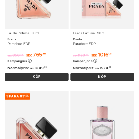
Eau de Parfume ⋅ 30 ml
Eau de Parfume ⋅ 50 ml
Prada
Prada
Paradoxe EDP
Paradoxe EDP
765
1016
86
06
850
1128
95
95
SEK
SEK
SEK
SEK
Kampanjpris
Kampanjpris
Normalpris:
1049
Normalpris:
1524
95
95
SEK
SEK
KÖP
KÖP
SPARA
831
09