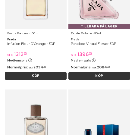
TILLBAKA PÅ LAGER
Eau de Parfume ⋅ 100 ml
Eau de Parfume ⋅ 90 ml
Prada
Prada
Infusion Fleur D'Oranger EDP
Paradoxe Virtual Flower EDP
1312
1396
95
95
SEK
SEK
Medlemspris
Medlemspris
Normalpris:
2034
Normalpris:
2084
95
95
SEK
SEK
KÖP
KÖP