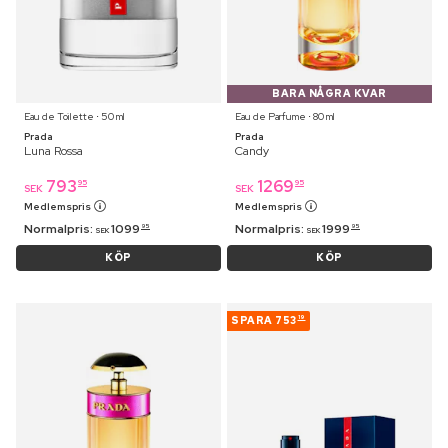
BARA NÅGRA KVAR
Eau de Toilette ⋅ 50 ml
Eau de Parfume ⋅ 80 ml
Prada
Prada
Luna Rossa
Candy
793
1269
95
95
SEK
SEK
Medlemspris
Medlemspris
Normalpris:
1099
Normalpris:
1999
95
95
SEK
SEK
KÖP
KÖP
SPARA
753
19