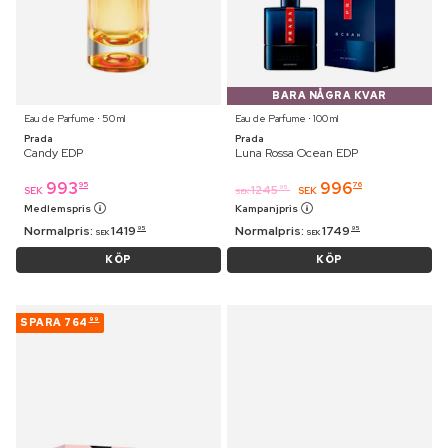
BARA NÅGRA KVAR
Eau de Parfume ⋅ 50 ml
Eau de Parfume ⋅ 100 ml
Prada
Prada
Candy EDP
Luna Rossa Ocean EDP
993
996
95
76
1245
95
SEK
SEK
SEK
Medlemspris
Kampanjpris
Normalpris:
1419
Normalpris:
1749
95
95
SEK
SEK
KÖP
KÖP
SPARA
764
99