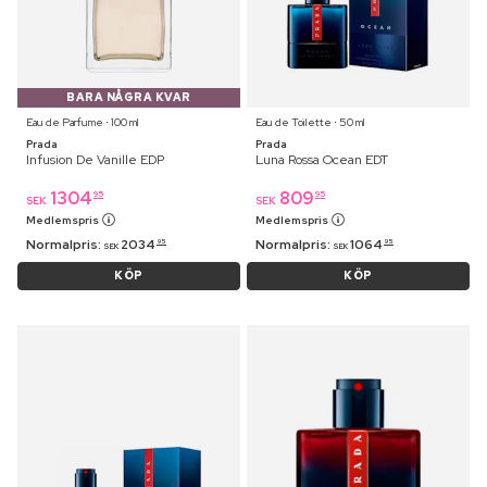
BARA NÅGRA KVAR
Eau de Parfume ⋅ 100 ml
Eau de Toilette ⋅ 50 ml
Prada
Prada
Infusion De Vanille EDP
Luna Rossa Ocean EDT
1304
809
95
95
SEK
SEK
Medlemspris
Medlemspris
Normalpris:
2034
Normalpris:
1064
95
95
SEK
SEK
KÖP
KÖP