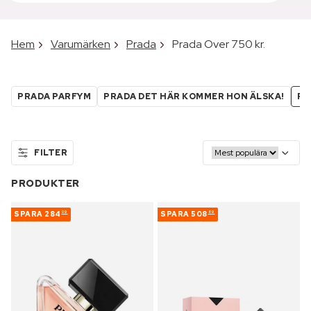
Hem
Varumärken
Prada
Prada Over 750 kr.
PRADA PARFYM
PRADA DET HÄR KOMMER HON ÄLSKA!
PR
FILTER
PRODUKTER
SPARA
284
SPARA
508
09
89