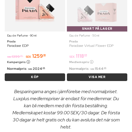
SNART PÅ LAGER
Eau de Parfume ⋅ 90 ml
Eau de Parfume ⋅ 50 ml
Prada
Prada
Paradoxe EDP
Paradoxe Virtual Flower EDP
1259
1118
96
95
1399
95
SEK
SEK
SEK
Kampanjpris
Medlemspris
Normalpris:
2024
Normalpris:
1544
95
95
SEK
SEK
KÖP
VISA MER
Besparingarna anges i jämförelse med normalpriset.
Luxplus medlemspriser är endast för medlemmar. Du
kan bli medlem med din första beställning.
Medlemskapet kostar 99.00 SEK/30 dagar. De första
30 dagar är helt gratis och du kan avsluta det när som
helst.