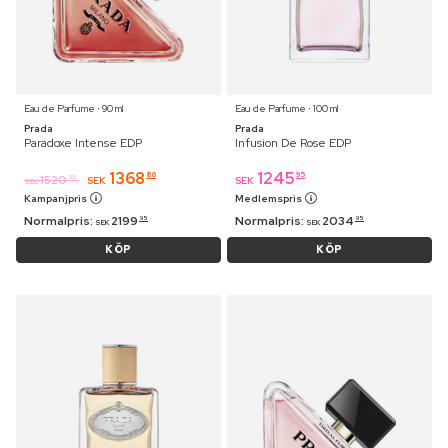
Eau de Parfume ⋅ 90 ml
Eau de Parfume ⋅ 100 ml
Prada
Prada
Paradoxe Intense EDP
Infusion De Rose EDP
1368
1245
86
95
1520
95
SEK
SEK
SEK
Kampanjpris
Medlemspris
Normalpris:
2199
Normalpris:
2034
95
95
SEK
SEK
KÖP
KÖP