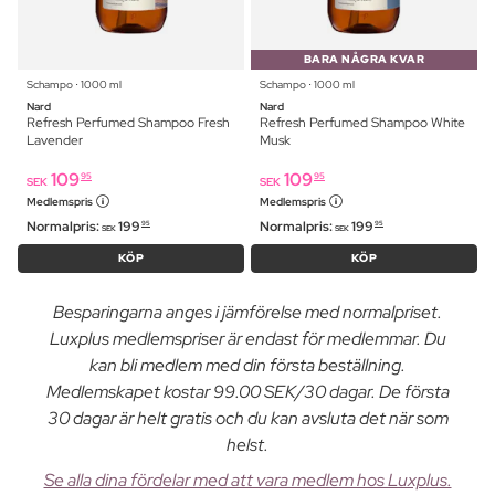
BARA NÅGRA KVAR
Schampo ⋅ 1000 ml
Schampo ⋅ 1000 ml
Nard
Nard
Refresh Perfumed Shampoo Fresh
Refresh Perfumed Shampoo White
Lavender
Musk
109
109
95
95
SEK
SEK
Medlemspris
Medlemspris
Normalpris:
199
Normalpris:
199
95
95
SEK
SEK
KÖP
KÖP
Besparingarna anges i jämförelse med normalpriset.
Luxplus medlemspriser är endast för medlemmar. Du
kan bli medlem med din första beställning.
Medlemskapet kostar 99.00 SEK/30 dagar. De första
30 dagar är helt gratis och du kan avsluta det när som
helst.
Se alla dina fördelar med att vara medlem hos Luxplus.