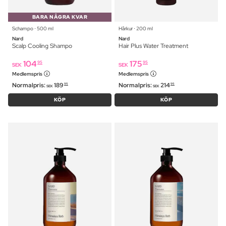
BARA NÅGRA KVAR
Schampo ⋅ 500 ml
Hårkur ⋅ 200 ml
Nard
Nard
Scalp Cooling Shampo
Hair Plus Water Treatment
104
175
95
95
SEK
SEK
Medlemspris
Medlemspris
Normalpris:
189
Normalpris:
214
95
95
SEK
SEK
KÖP
KÖP