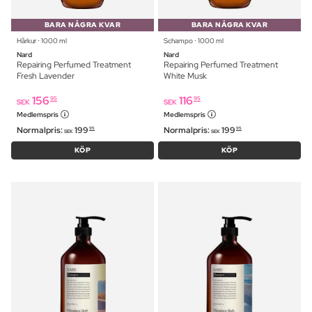
BARA NÅGRA KVAR
BARA NÅGRA KVAR
Hårkur ⋅ 1000 ml
Schampo ⋅ 1000 ml
Nard
Nard
Repairing Perfumed Treatment
Repairing Perfumed Treatment
Fresh Lavender
White Musk
156
116
95
95
SEK
SEK
Medlemspris
Medlemspris
Normalpris:
199
Normalpris:
199
95
95
SEK
SEK
KÖP
KÖP