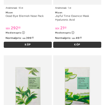
Ansiktsmask ⋅ 10 st
Ansiktsmask ⋅ 1 st
Mizon
Mizon
Good Bye Blemish Nose Pack
Joyful Time Essence Mask
Hyaluronic Acid
292
21
95
95
SEK
SEK
Medlemspris
Medlemspris
Normalpris:
399
Normalpris:
49
95
95
SEK
SEK
KÖP
KÖP