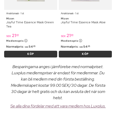
Ansiktsmask ⋅ 1 st
Ansiktsmask ⋅ 1 st
Mizon
Mizon
Joyful Time Essence Mask Green
Joyful Time Essence Mask Aloe
Tea
21
21
95
95
SEK
SEK
Medlemspris
Medlemspris
Normalpris:
54
Normalpris:
54
95
95
SEK
SEK
KÖP
KÖP
Besparingarna anges i jämförelse med normalpriset.
Luxplus medlemspriser är endast för medlemmar. Du
kan bli medlem med din första beställning.
Medlemskapet kostar 99.00 SEK/30 dagar. De första
30 dagar är helt gratis och du kan avsluta det när som
helst.
Se alla dina fördelar med att vara medlem hos Luxplus.