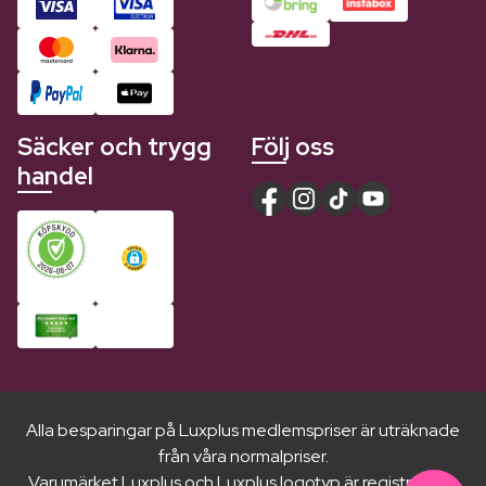
Säcker och trygg
Följ oss
handel
Alla besparingar på Luxplus medlemspriser är uträknade
från våra normalpriser.
Varumärket Luxplus och Luxplus logotyp är registrerade