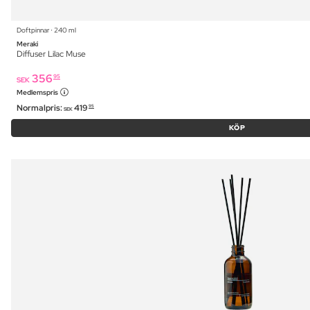
Doftpinnar ⋅ 240 ml
Meraki
Diffuser Lilac Muse
356
95
SEK
Medlemspris
Normalpris:
419
95
SEK
KÖP