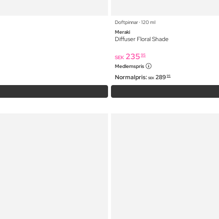
Doftpinnar ⋅ 120 ml
Meraki
Diffuser Floral Shade
235
95
SEK
Medlemspris
Normalpris:
289
95
SEK