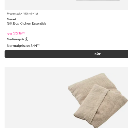
Presentask ⋅ 490 ml + 1 st
Meraki
Gift Box Kitchen Essentials
229
95
SEK
Medlemspris
Normalpris:
344
95
SEK
KÖP