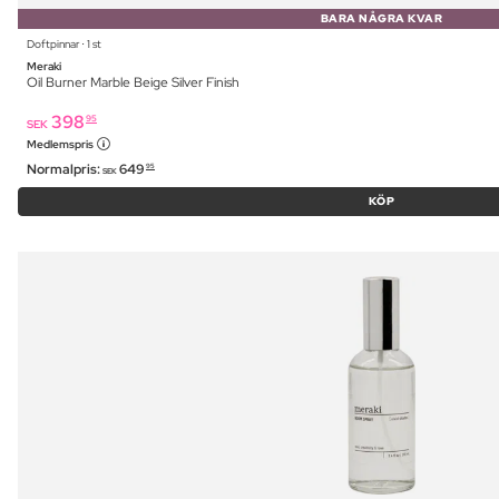
BARA NÅGRA KVAR
Doftpinnar ⋅ 1 st
Meraki
Oil Burner Marble Beige Silver Finish
398
95
SEK
Medlemspris
Normalpris:
649
95
SEK
KÖP