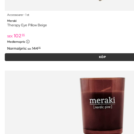
Accessoarer ⋅ 1 st
Meraki
Therapy Eye Pillow Beige
102
95
SEK
Medlemspris
Normalpris:
144
95
SEK
KÖP