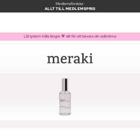
Medlemsfördelar:
ALLT TILL MEDLEMSPRIS
Låt lystern hålla längre 🤎 allt för att bevara din solbränna