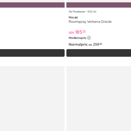
Air Freshener ⋅ 100 ml
Meraki
Roomspray Verbena Drizzle
185
95
SEK
Medlemspris
Normalpris:
259
95
SEK