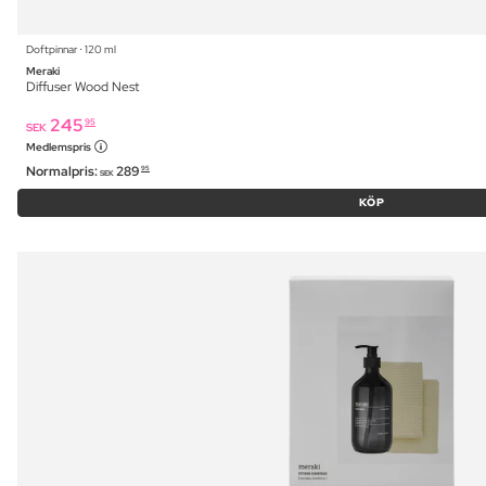
Doftpinnar ⋅ 120 ml
Meraki
Diffuser Wood Nest
245
95
SEK
Medlemspris
Normalpris:
289
95
SEK
KÖP