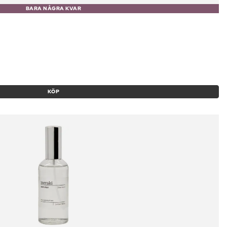
BARA NÅGRA KVAR
KÖP