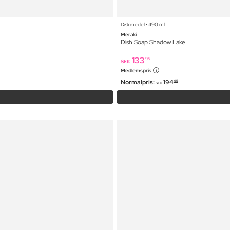
Diskmedel ⋅ 490 ml
Meraki
Dish Soap Shadow Lake
133
95
SEK
Medlemspris
Normalpris:
194
95
SEK