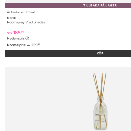
TILLBAKA PÅ LAGER
Air Freshener ⋅ 100 ml
Meraki
Roomspray Vivid Shades
185
95
SEK
Medlemspris
Normalpris:
259
95
SEK
KÖP