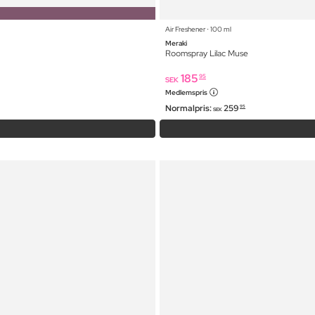
Air Freshener ⋅ 100 ml
Meraki
Roomspray Lilac Muse
185
95
SEK
Medlemspris
Normalpris:
259
95
SEK