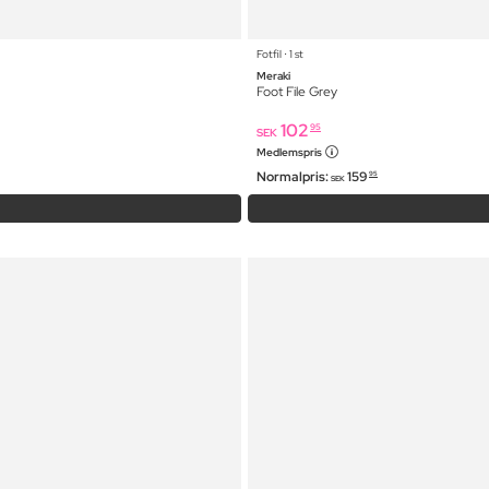
Fotfil ⋅ 1 st
Meraki
Foot File Grey
102
95
SEK
Medlemspris
Normalpris:
159
95
SEK