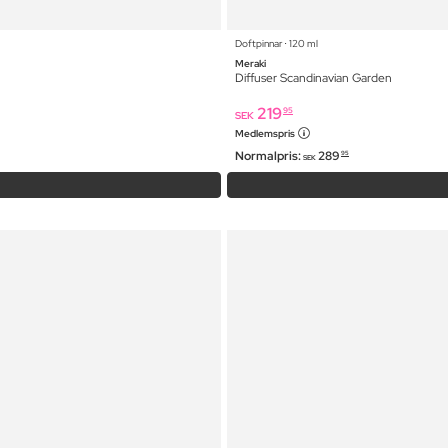
Doftpinnar ⋅ 120 ml
Meraki
Diffuser Scandinavian Garden
219
95
SEK
Medlemspris
Normalpris:
289
95
SEK