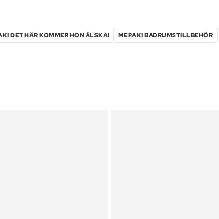
KI DET HÄR KOMMER HON ÄLSKA!
MERAKI BADRUMSTILLBEHÖR