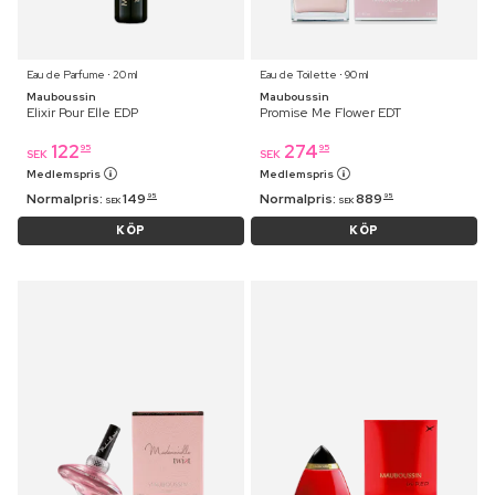
Eau de Parfume ⋅ 20 ml
Eau de Toilette ⋅ 90 ml
Mauboussin
Mauboussin
Elixir Pour Elle EDP
Promise Me Flower EDT
122
274
95
95
SEK
SEK
Medlemspris
Medlemspris
Normalpris:
149
Normalpris:
889
95
95
SEK
SEK
KÖP
KÖP