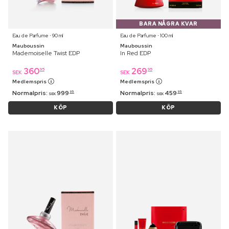
BARA NÅGRA KVAR
Eau de Parfume ⋅ 90 ml
Eau de Parfume ⋅ 100 ml
Mauboussin
Mauboussin
Mademoiselle Twist EDP
In Red EDP
360
269
95
95
SEK
SEK
Medlemspris
Medlemspris
Normalpris:
999
Normalpris:
459
95
95
SEK
SEK
KÖP
KÖP