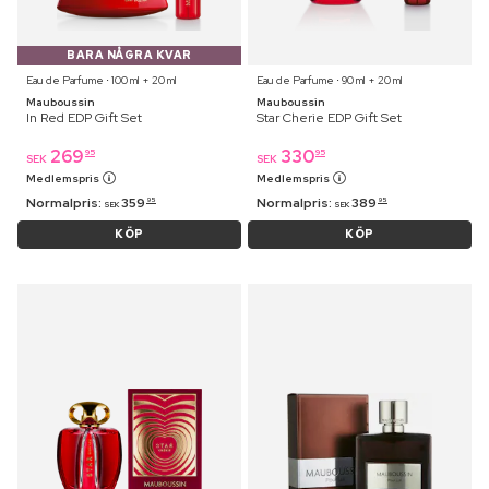
BARA NÅGRA KVAR
Eau de Parfume ⋅ 100 ml + 20 ml
Eau de Parfume ⋅ 90 ml + 20 ml
Mauboussin
Mauboussin
In Red EDP Gift Set
Star Cherie EDP Gift Set
269
330
95
95
SEK
SEK
Medlemspris
Medlemspris
Normalpris:
359
Normalpris:
389
95
95
SEK
SEK
KÖP
KÖP