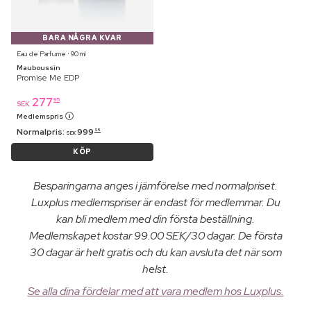
BARA NÅGRA KVAR
Eau de Parfume ⋅ 90 ml
Mauboussin
Promise Me EDP
277
95
SEK
Medlemspris
Normalpris:
999
95
SEK
KÖP
Besparingarna anges i jämförelse med normalpriset.
Luxplus medlemspriser är endast för medlemmar. Du
kan bli medlem med din första beställning.
Medlemskapet kostar 99.00 SEK/30 dagar. De första
30 dagar är helt gratis och du kan avsluta det när som
helst.
Se alla dina fördelar med att vara medlem hos Luxplus.