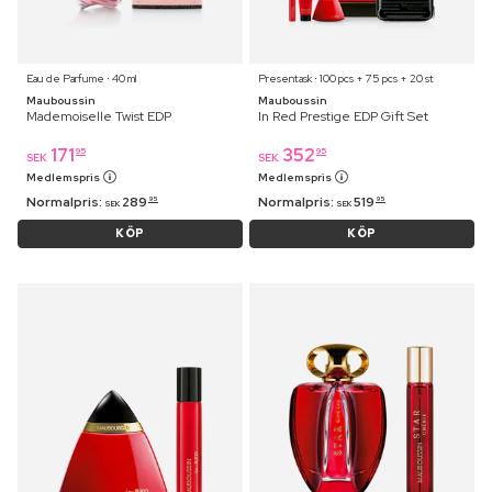
Eau de Parfume ⋅ 40 ml
Presentask ⋅ 100 pcs + 75 pcs + 20 st
Mauboussin
Mauboussin
Mademoiselle Twist EDP
In Red Prestige EDP Gift Set
171
352
95
95
SEK
SEK
Medlemspris
Medlemspris
Normalpris:
289
Normalpris:
519
95
95
SEK
SEK
KÖP
KÖP