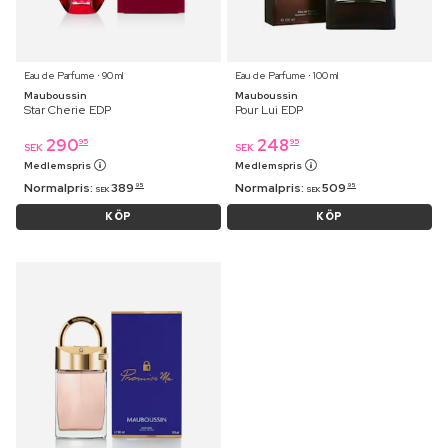
Eau de Parfume ⋅ 90 ml
Eau de Parfume ⋅ 100 ml
Mauboussin
Mauboussin
Star Cherie EDP
Pour Lui EDP
290
248
95
95
SEK
SEK
Medlemspris
Medlemspris
Normalpris:
389
Normalpris:
509
95
95
SEK
SEK
KÖP
KÖP