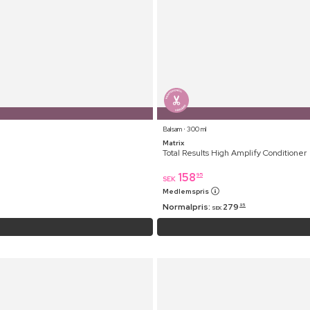
Balsam ⋅ 300 ml
Matrix
Total Results High Amplify Conditioner
158
95
SEK
Medlemspris
Normalpris:
279
95
SEK