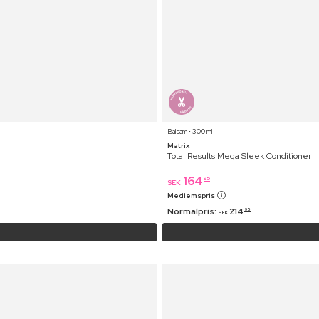
Balsam ⋅ 300 ml
Matrix
Total Results Mega Sleek Conditioner
164
95
SEK
Medlemspris
Normalpris:
214
95
SEK