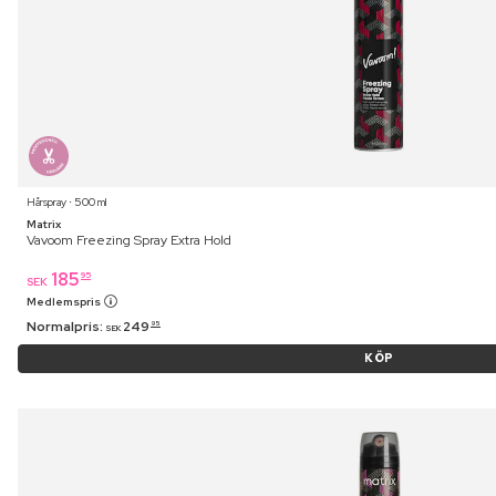
Hårspray ⋅ 500 ml
Matrix
Vavoom Freezing Spray Extra Hold
185
95
SEK
Medlemspris
Normalpris:
249
95
SEK
KÖP