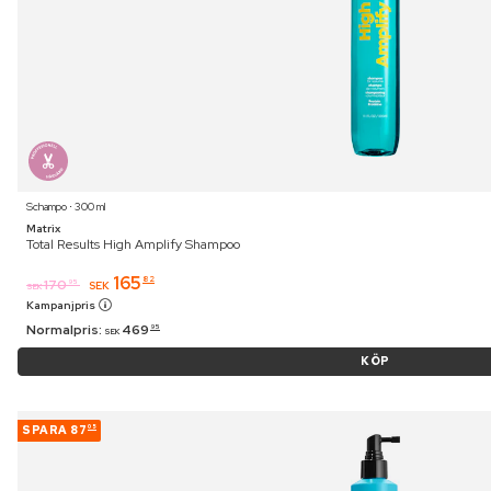
Schampo ⋅ 300 ml
Matrix
Total Results High Amplify Shampoo
165
82
170
95
SEK
SEK
Kampanjpris
Normalpris:
469
95
SEK
KÖP
SPARA
87
05