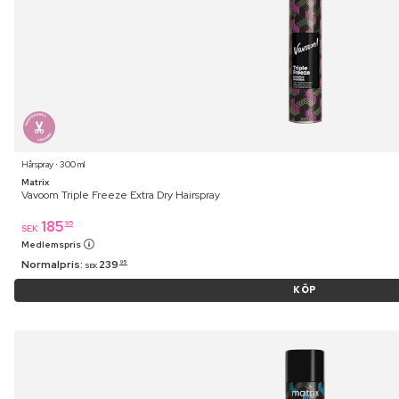
Hårspray ⋅ 300 ml
Matrix
Vavoom Triple Freeze Extra Dry Hairspray
185
95
SEK
Medlemspris
Normalpris:
239
95
SEK
KÖP