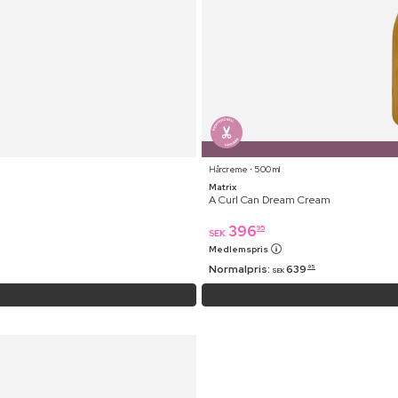
Hårcreme ⋅ 500 ml
Matrix
A Curl Can Dream Cream
396
95
SEK
Medlemspris
Normalpris:
639
95
SEK