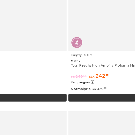
Hårspray ⋅ 400 ml
Matrix
Total Results High Amplify Proforma Ha
242
45
249
95
SEK
SEK
Kampanjpris
Normalpris:
329
95
SEK