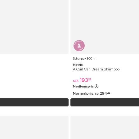
Schampo ⋅ 300 ml
Matrix
A Curl Can Dream Shampoo
193
95
SEK
Medlemspris
Normalpris:
254
95
SEK