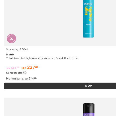
Volymspray ⋅ 250 ml
Matrix
Total Results High Amplify Wonder Boost Root Lifter
227
90
234
95
SEK
SEK
Kampanjpris
Normalpris:
314
95
SEK
KÖP