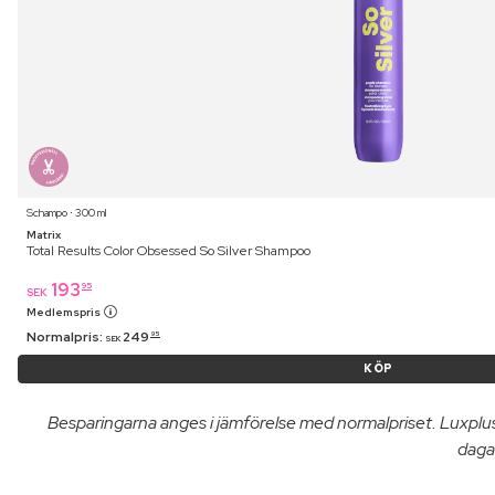
Schampo ⋅ 300 ml
Matrix
Total Results Color Obsessed So Silver Shampoo
193
95
SEK
Medlemspris
Normalpris:
249
95
SEK
KÖP
Besparingarna anges i jämförelse med normalpriset. Luxpl
dagar