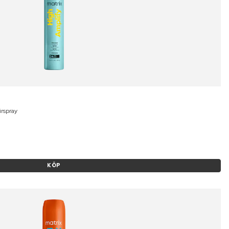
irspray
KÖP