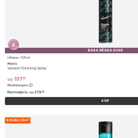
BARA NÅGRA KVAR
Hårspray ⋅ 500 ml
Matrix
Vavoom Freezing Spray
197
95
SEK
Medlemspris
Normalpris:
279
95
SEK
KÖP
SPARA
304
13