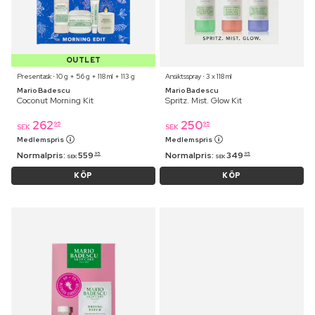
OUTLET
Presentask ⋅ 10 g + 56 g + 118 ml + 113 g
Ansiktsspray ⋅ 3 x 118 ml
Mario Badescu
Mario Badescu
Coconut Morning Kit
Spritz. Mist. Glow Kit
262
250
95
95
SEK
SEK
Medlemspris
Medlemspris
Normalpris:
559
Normalpris:
349
95
95
SEK
SEK
KÖP
KÖP