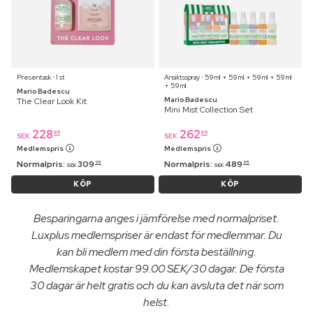
Presentask ⋅ 1 st
Ansiktsspray ⋅ 59 ml + 59 ml + 59 ml + 59 ml
+ 59 ml
Mario Badescu
Mario Badescu
The Clear Look Kit
Mini Mist Collection Set
228
262
95
95
SEK
SEK
Medlemspris
Medlemspris
Normalpris:
309
Normalpris:
489
95
95
SEK
SEK
KÖP
KÖP
Besparingarna anges i jämförelse med normalpriset.
Luxplus medlemspriser är endast för medlemmar. Du
kan bli medlem med din första beställning.
Medlemskapet kostar 99.00 SEK/30 dagar. De första
30 dagar är helt gratis och du kan avsluta det när som
helst.