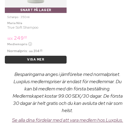
SNART PÅ LAGER
Schampo ⋅ 350 ml
Maria Nila
True Soft Shampoo
249
95
SEK
Medlemspris
Normalpris:
314
95
SEK
VISA MER
Besparingarna anges i jämförelse med normalpriset.
Luxplus medlemspriser är endast för medlemmar. Du
kan bli medlem med din första beställning.
Medlemskapet kostar 99.00 SEK/30 dagar. De första
30 dagar är helt gratis och du kan avsluta det när som
helst.
Se alla dina fördelar med att vara medlem hos Luxplus.