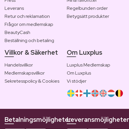
Press
Mina favoritter
Leverans
Regelbunden order
Retur och reklamation
Betygsätt produkter
Frågor om medlemskap
BeautyCash
Beställning och betaling
Villkor & Säkerhet
Om Luxplus
Handelsvillkor
Luxplus Medlemskap
Medlemskapsvillkor
Om Luxplus
Sekretesspolicy & Cookies
Vi stödjer
Betalningsmöjligheter
Leveransmöjlighete