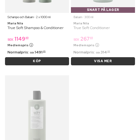
SNART PÅ LAGER
Schampo och Balsam ⋅ 2 x 1000 ml
Balsam ⋅ 300 ml
Maria Nila
Maria Nila
True Soft Shampoo & Conditioner
True Soft Conditioner
1149
267
95
95
SEK
SEK
Medlemspris
Medlemspris
Normalpris:
1491
Normalpris:
314
95
95
SEK
SEK
KÖP
VISA MER