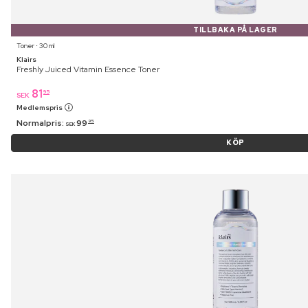
TILLBAKA PÅ LAGER
Toner ⋅ 30 ml
Klairs
Freshly Juiced Vitamin Essence Toner
81
95
SEK
Medlemspris
Normalpris:
99
95
SEK
KÖP