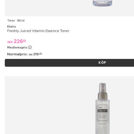
Toner ⋅ 180 ml
Klairs
Freshly Juiced Vitamin Essence Toner
226
95
SEK
Medlemspris
Normalpris:
319
95
SEK
KÖP