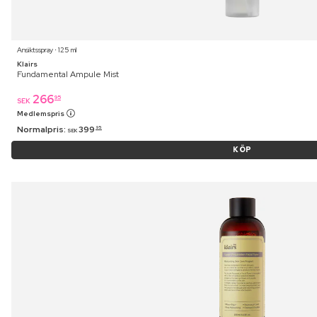
Ansiktsspray ⋅ 125 ml
Klairs
Fundamental Ampule Mist
266
95
SEK
Medlemspris
Normalpris:
399
95
SEK
KÖP