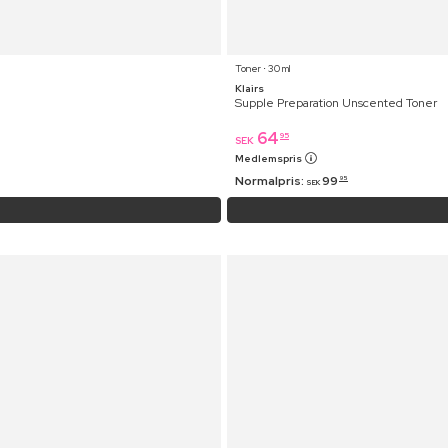
Toner ⋅ 30 ml
Klairs
Supple Preparation Unscented Toner
64
95
SEK
Medlemspris
Normalpris:
99
95
SEK