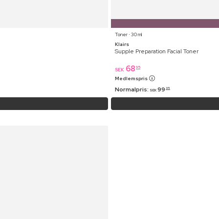
Toner ⋅ 30 ml
Klairs
Supple Preparation Facial Toner
68
95
SEK
Medlemspris
Normalpris:
99
95
SEK