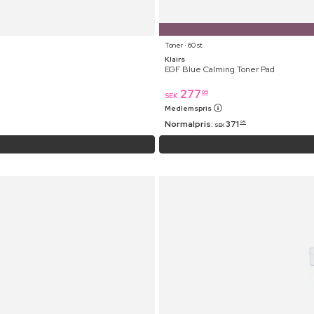
Toner ⋅ 60 st
Klairs
EGF Blue Calming Toner Pad
277
95
SEK
Medlemspris
Normalpris:
371
95
SEK