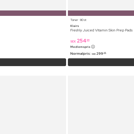
Toner ⋅ 80 st
Klairs
Freshly Juiced Vitamin Skin Prep Pads
254
95
SEK
Medlemspris
Normalpris:
299
95
SEK