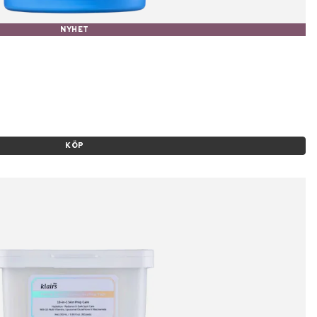
NYHET
KÖP