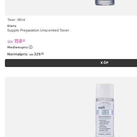
Toner ⋅ 180 ml
Klairs
Supple Preparation Unscented Toner
158
95
SEK
Medlemspris
Normalpris:
329
95
SEK
KÖP