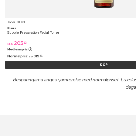
Toner ⋅ 180 ml
Klairs
Supple Preparation Facial Toner
205
95
SEK
Medlemspris
Normalpris:
319
95
SEK
KÖP
Besparingarna anges i jämförelse med normalpriset. Luxpl
dagar