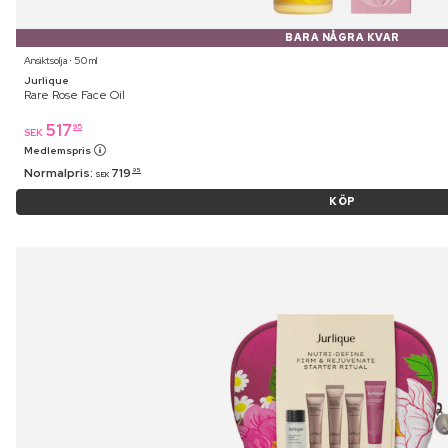
BARA NÅGRA KVAR
Ansiktsolja ⋅ 50 ml
Jurlique
Rare Rose Face Oil
517
95
SEK
Medlemspris
Normalpris:
719
95
SEK
KÖP