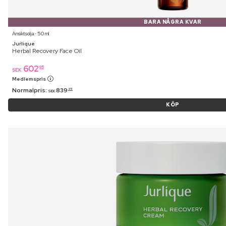
BARA NÅGRA KVAR
Ansiktsolja ⋅ 50 ml
Jurlique
Herbal Recovery Face Oil
602
95
SEK
Medlemspris
Normalpris:
839
95
SEK
KÖP