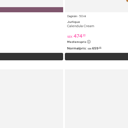
Dagkräm ⋅ 50 ml
Jurlique
Calendula Cream
474
95
SEK
Medlemspris
Normalpris:
659
95
SEK