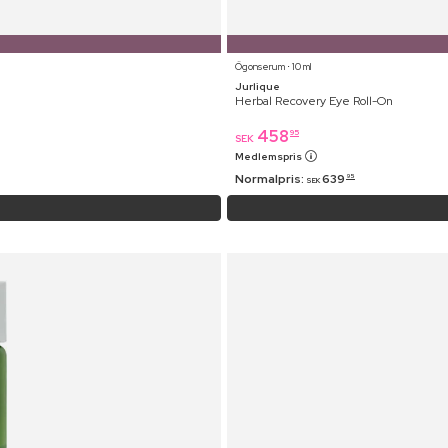
Ögonserum ⋅ 10 ml
Jurlique
Herbal Recovery Eye Roll-On
458
95
SEK
Medlemspris
Normalpris:
639
95
SEK