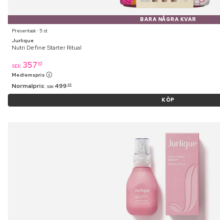
BARA NÅGRA KVAR
Presentask ⋅ 5 st
Jurlique
Nutri Define Starter Ritual
357
95
SEK
Medlemspris
Normalpris:
499
95
SEK
KÖP