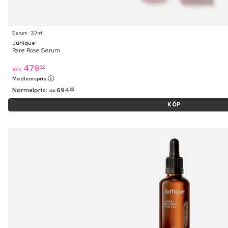
Serum ⋅ 30 ml
Jurlique
Rare Rose Serum
479
95
SEK
Medlemspris
Normalpris:
694
95
SEK
KÖP