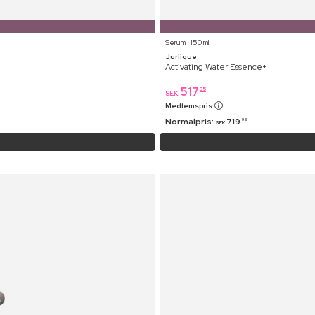
Serum ⋅ 150 ml
Jurlique
Activating Water Essence+
517
95
SEK
Medlemspris
Normalpris:
719
95
SEK