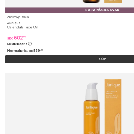
BARA NÅGRA KVAR
Ansiktsolja ⋅ 50 ml
Jurlique
Calendula Face Oil
602
95
SEK
Medlemspris
Normalpris:
839
95
SEK
KÖP