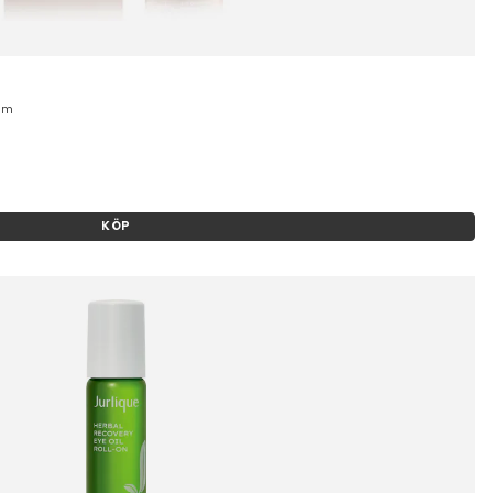
lm
KÖP