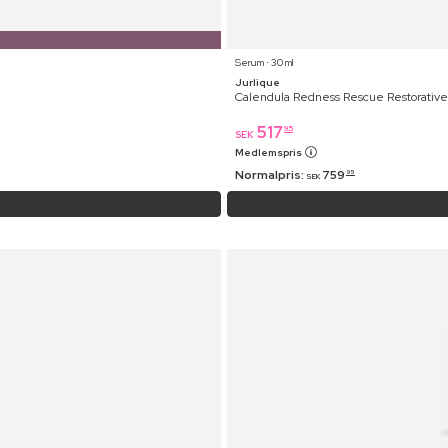
Serum ⋅ 30 ml
Jurlique
Calendula Redness Rescue Restorativ
517
95
SEK
Medlemspris
Normalpris:
759
95
SEK