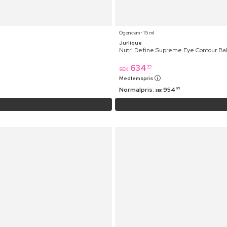
Ögonkräm ⋅ 15 ml
Jurlique
Nutri Define Supreme Eye Contour Ba
634
95
SEK
Medlemspris
Normalpris:
954
95
SEK