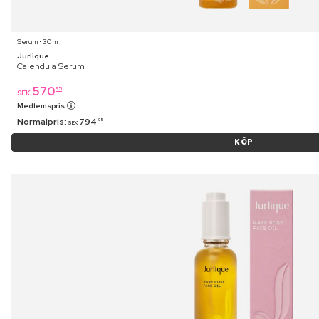
Serum ⋅ 30 ml
Jurlique
Calendula Serum
570
95
SEK
Medlemspris
Normalpris:
794
95
SEK
KÖP