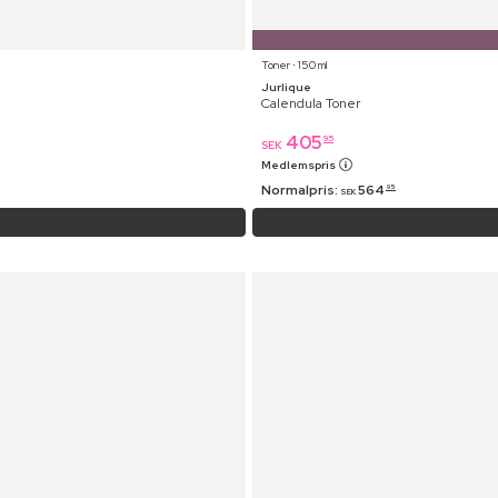
Toner ⋅ 150 ml
Jurlique
Calendula Toner
405
95
SEK
Medlemspris
Normalpris:
564
95
SEK