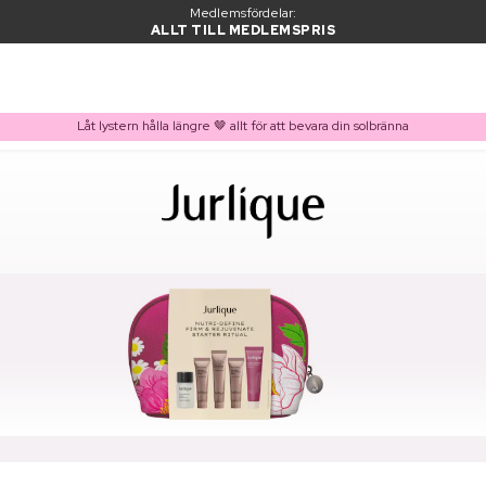
Medlemsfördelar:
ALLT TILL MEDLEMSPRIS
Låt lystern hålla längre 🤎 allt för att bevara din solbränna