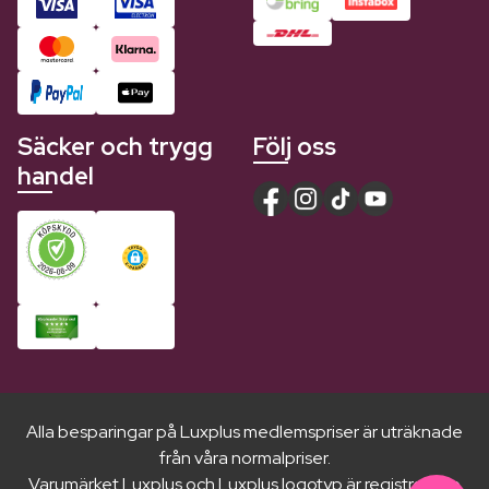
Säcker och trygg
Följ oss
handel
Alla besparingar på Luxplus medlemspriser är uträknade
från våra normalpriser.
Varumärket Luxplus och Luxplus logotyp är registrerade