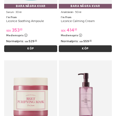
BARA NÅGRA KVAR
BARA NÅGRA KVAR
Serum ⋅ 30 ml
Ansiktskräm ⋅ 50 ml
I'm From
I'm From
Licorice Soothing Ampoule
Licorice Calming Cream
353
414
95
95
SEK
SEK
Medlemspris
Medlemspris
Normalpris:
529
Normalpris:
559
95
95
SEK
SEK
KÖP
KÖP