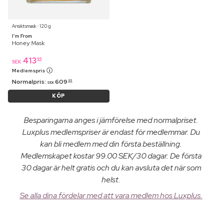
Ansiktsmask ⋅ 120 g
I'm From
Honey Mask
413
95
SEK
Medlemspris
Normalpris:
609
95
SEK
KÖP
Besparingarna anges i jämförelse med normalpriset.
Luxplus medlemspriser är endast för medlemmar. Du
kan bli medlem med din första beställning.
Medlemskapet kostar 99.00 SEK/30 dagar. De första
30 dagar är helt gratis och du kan avsluta det när som
helst.
Se alla dina fördelar med att vara medlem hos Luxplus.