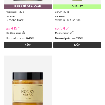
BARA NÅGRA KVAR
OUTLET
Ansiktsmask ⋅ 120 g
Serum ⋅ 30 ml
I'm From
I'm From
Ginseng Mask
Vitamin Fruit Serum
419
345
95
95
SEK
SEK
Medlemspris
Medlemspris
Normalpris:
649
Normalpris:
659
95
95
SEK
SEK
KÖP
KÖP