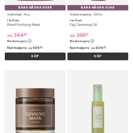
BARA NÅGRA KVAR
BARA NÅGRA KVAR
Ansiktsmask ⋅ 110 g
Ansiktsrengöring ⋅ 200 ml
I'm From
I'm From
Beet Purifying Mask
Fig Cleansing Oil
344
366
95
95
SEK
SEK
Medlemspris
Medlemspris
Normalpris:
559
Normalpris:
609
95
95
SEK
SEK
KÖP
KÖP