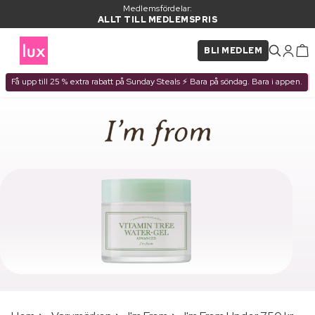
Medlemsfördelar:
ALLT TILL MEDLEMSPRIS
BLI MEDLEM
Få upp till 25 % extra rabatt på Sunday Steals ⚡ Bara på söndag. Bara i appen.