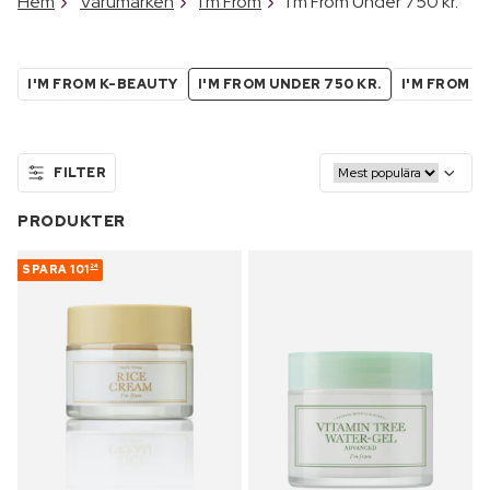
Hem
Varumärken
I'm From
I'm From Under 750 kr.
I'M FROM K-BEAUTY
I'M FROM UNDER 750 KR.
I'M FROM 
FILTER
PRODUKTER
SPARA
101
24