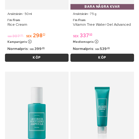
BARA NÅGRA KVAR
Ansiktskräm ⋅ 50 ml
Ansiktskräm ⋅ 75 g
I'm From
I'm From
Rice Cream
Vitamin Tree Water Gel Advanced
298
337
71
95
307
95
SEK
SEK
SEK
Kampanjpris
Medlemspris
Normalpris:
399
Normalpris:
539
95
95
SEK
SEK
KÖP
KÖP