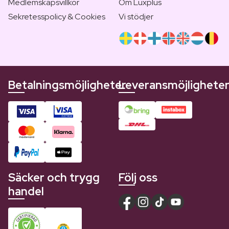
Medlemskapsvillkor
Om Luxplus
Sekretesspolicy & Cookies
Vi stödjer
Betalningsmöjligheter
Leveransmöjlighete
Säcker och trygg
Följ oss
handel