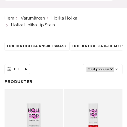
Hem
Varumärken
Holika Holika
Holika Holika Lip Stain
HOLIKA HOLIKA ANSIKTSMASK
HOLIKA HOLIKA K-BEAUTY
FILTER
PRODUKTER