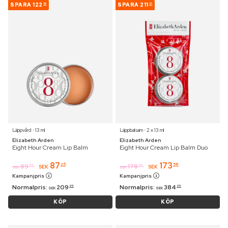
SPARA
122
SPARA
211
70
37
Läppvård ⋅ 13 ml
Läppbalsam ⋅ 2 x 13 ml
Elizabeth Arden
Elizabeth Arden
Eight Hour Cream Lip Balm
Eight Hour Cream Lip Balm Duo
87
173
25
58
89
178
95
95
SEK
SEK
SEK
SEK
Kampanjpris
Kampanjpris
Normalpris:
209
Normalpris:
384
95
95
SEK
SEK
KÖP
KÖP