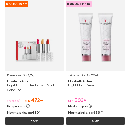
SPARA
167
BUNDLE PRIS
61
Presentask ⋅ 3 x 3,7 g
Universalkräm ⋅ 2 x 50 ml
Elizabeth Arden
Elizabeth Arden
Eight Hour Lip Protectant Stick
Eight Hour Cream
Color Trio
472
503
34
95
486
95
SEK
SEK
SEK
Kampanjpris
Medlemspris
Normalpris:
639
Normalpris:
659
95
95
SEK
SEK
KÖP
KÖP