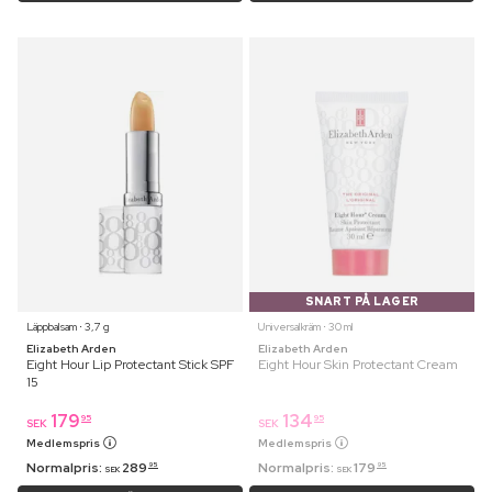
SNART PÅ LAGER
Läppbalsam ⋅ 3,7 g
Universalkräm ⋅ 30 ml
Elizabeth Arden
Elizabeth Arden
Eight Hour Lip Protectant Stick SPF
Eight Hour Skin Protectant Cream
15
179
134
95
95
SEK
SEK
Medlemspris
Medlemspris
Normalpris:
289
Normalpris:
179
95
95
SEK
SEK