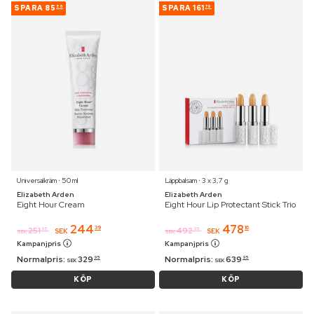
SPARA
85
SPARA
161
56
79
Universalkräm ⋅ 50 ml
Läppbalsam ⋅ 3 x 3,7 g
Elizabeth Arden
Elizabeth Arden
Eight Hour Cream
Eight Hour Lip Protectant Stick Trio
244
478
39
16
251
492
95
95
SEK
SEK
SEK
SEK
Kampanjpris
Kampanjpris
Normalpris:
329
Normalpris:
639
95
95
SEK
SEK
KÖP
KÖP