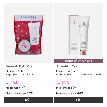
BARA NÅGRA KVAR
Presentask ⋅ 13 ml + 30 ml
Universalkräm ⋅ 50 ml
Elizabeth Arden
Elizabeth Arden
Eight Hour Travel Set
Eight Hour Cream Lightly Scented
184
296
95
95
SEK
SEK
Medlemspris
Medlemspris
Normalpris:
279
Normalpris:
449
95
95
SEK
SEK
KÖP
KÖP