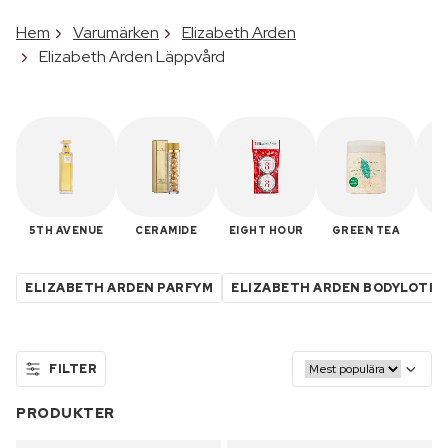
Hem
Varumärken
Elizabeth Arden
Elizabeth Arden Läppvård
5TH AVENUE
CERAMIDE
EIGHT HOUR
GREEN TEA
R
ELIZABETH ARDEN PARFYM
ELIZABETH ARDEN BODYLOTIO
FILTER
PRODUKTER