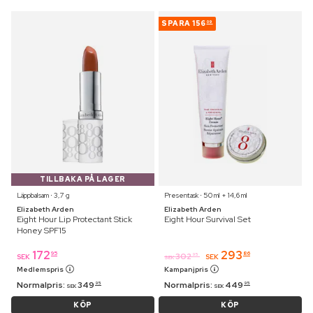
SPARA
156
09
TILLBAKA PÅ LAGER
Läppbalsam ⋅ 3,7 g
Presentask ⋅ 50 ml + 14,6 ml
Elizabeth Arden
Elizabeth Arden
Eight Hour Lip Protectant Stick
Eight Hour Survival Set
Honey SPF15
172
293
95
86
302
95
SEK
SEK
SEK
Medlemspris
Kampanjpris
Normalpris:
349
Normalpris:
449
95
95
SEK
SEK
KÖP
KÖP