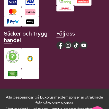
Säcker och trygg
Följ oss
handel
Alla besparingar på Luxplus medlemspriser är uträknade
från våra normalpriser.
Varumärket Luxplus och Luxplus logotyp är registrerade