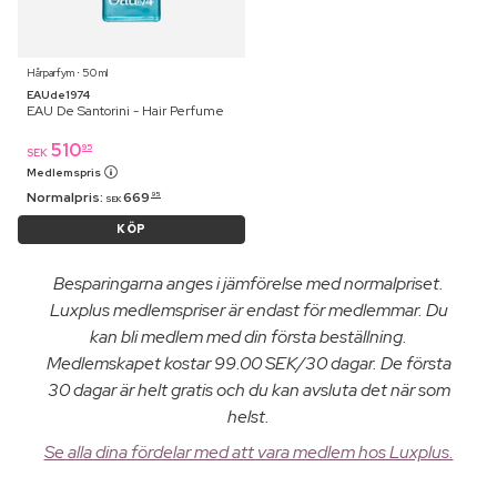
Hårparfym ⋅ 50 ml
EAUde1974
EAU De Santorini - Hair Perfume
510
95
SEK
Medlemspris
Normalpris:
669
95
SEK
KÖP
Besparingarna anges i jämförelse med normalpriset.
Luxplus medlemspriser är endast för medlemmar. Du
kan bli medlem med din första beställning.
Medlemskapet kostar 99.00 SEK/30 dagar. De första
30 dagar är helt gratis och du kan avsluta det när som
helst.
Se alla dina fördelar med att vara medlem hos Luxplus.