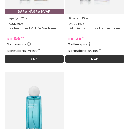
BARA NÅGRA KVAR
Hårparfym ⋅ 15 ml
Hårparfym ⋅ 15 ml
EAUde1974
EAUde1974
Hair Perfume EAU De Santorini
EAU De Hamptons- Hair Perfume
158
128
95
95
SEK
SEK
Medlemspris
Medlemspris
Normalpris:
199
Normalpris:
199
95
95
SEK
SEK
KÖP
KÖP