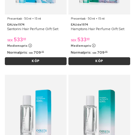
Presentask ⋅ 50 ml + 15 ml
Presentask ⋅ 50 ml + 15 ml
EAUde1974
EAUde1974
Santorini Hair Perfume Gift Set
Hamptons Hair Perfume Gift Set
533
533
95
95
SEK
SEK
Medlemspris
Medlemspris
Normalpris:
709
Normalpris:
709
95
95
SEK
SEK
KÖP
KÖP