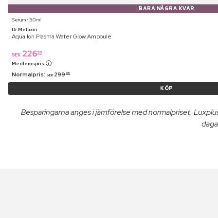
BARA NÅGRA KVAR
Serum ⋅ 50 ml
Dr.Melaxin
Aqua Ion Plasma Water Glow Ampoule
226
95
SEK
Medlemspris
Normalpris:
299
95
SEK
KÖP
Besparingarna anges i jämförelse med normalpriset. Luxpl
dagar