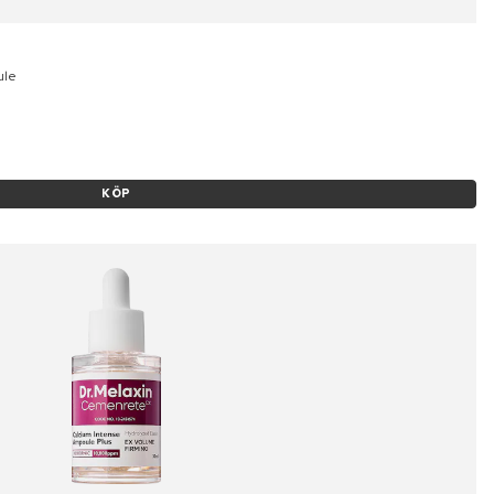
ule
KÖP