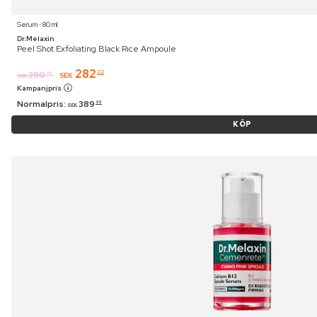
Serum ⋅ 80 ml
Dr.Melaxin
Peel Shot Exfoliating Black Rice Ampoule
282
22
290
95
SEK
SEK
Kampanjpris
Normalpris:
389
95
SEK
KÖP