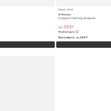
Serum ⋅ 30 ml
Dr.Melaxin
Cicapyrin Calming Ampoule
293
95
SEK
Medlemspris
Normalpris:
399
95
SEK