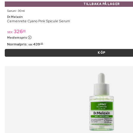
TILLBAKA PÅ LAGER
Serum ⋅ 30 ml
Dr.Melaxin
Cemenrete Cyano Pink Spicule Serum
326
95
SEK
Medlemspris
Normalpris:
439
95
SEK
KÖP