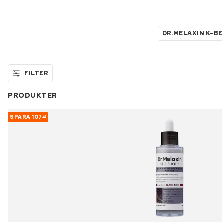
DR.MELAXIN K-B
FILTER
PRODUKTER
SPARA
107
73