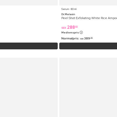
Serum ⋅ 80 ml
Dr.Melaxin
Peel Shot Exfoliating White Rice Ampo
288
95
SEK
Medlemspris
Normalpris:
389
95
SEK