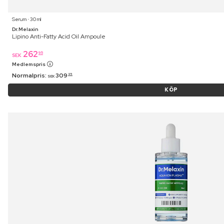
Serum ⋅ 30 ml
Dr.Melaxin
Lipino Anti-Fatty Acid Oil Ampoule
262
95
SEK
Medlemspris
Normalpris:
309
95
SEK
KÖP