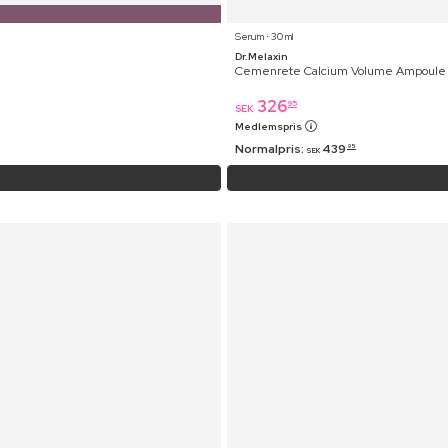
Serum ⋅ 30 ml
Dr.Melaxin
Cemenrete Calcium Volume Ampoule 
326
95
SEK
Medlemspris
Normalpris:
439
95
SEK