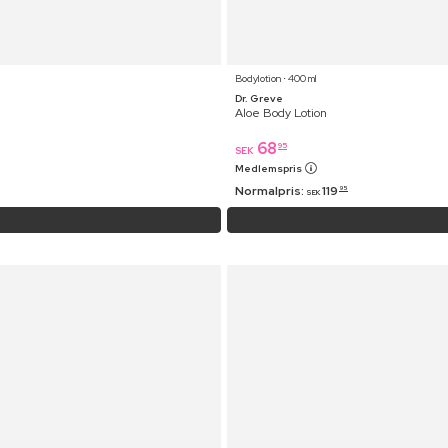
Bodylotion ⋅ 400 ml
Dr. Greve
Aloe Body Lotion
68
95
SEK
Medlemspris
Normalpris:
119
95
SEK