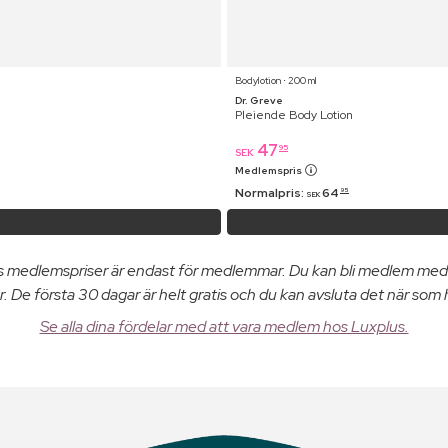
Bodylotion ⋅ 200 ml
Dr. Greve
Pleiende Body Lotion
47
95
SEK
Medlemspris
Normalpris:
64
95
SEK
us medlemspriser är endast för medlemmar. Du kan bli medlem med
. De första 30 dagar är helt gratis och du kan avsluta det när som 
Se alla dina fördelar med att vara medlem hos Luxplus.