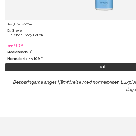
Bodylotion ⋅ 400 ml
Dr. Greve
Pleiende Body Lotion
93
95
SEK
Medlemspris
Normalpris:
109
95
SEK
KÖP
Besparingarna anges i jämförelse med normalpriset. Luxpl
dagar