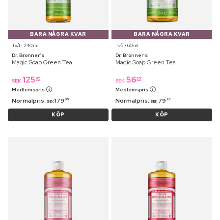
BARA NÅGRA KVAR
BARA NÅGRA KVAR
Tvål ⋅ 240 ml
Tvål ⋅ 60 ml
Dr. Bronner’s
Dr. Bronner’s
Magic Soap Green Tea
Magic Soap Green Tea
125
56
95
95
SEK
SEK
Medlemspris
Medlemspris
Normalpris:
179
Normalpris:
79
95
95
SEK
SEK
KÖP
KÖP