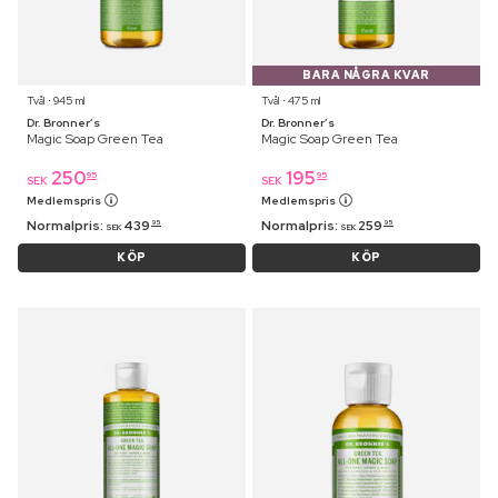
BARA NÅGRA KVAR
Tvål ⋅ 945 ml
Tvål ⋅ 475 ml
Dr. Bronner’s
Dr. Bronner’s
Magic Soap Green Tea
Magic Soap Green Tea
250
195
95
95
SEK
SEK
Medlemspris
Medlemspris
Normalpris:
439
Normalpris:
259
95
95
SEK
SEK
KÖP
KÖP