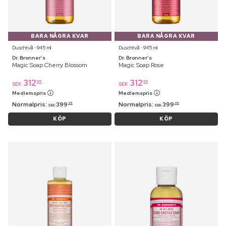
BARA NÅGRA KVAR
BARA NÅGRA KVAR
Duschtvål ⋅ 945 ml
Duschtvål ⋅ 945 ml
Dr. Bronner’s
Dr. Bronner’s
Magic Soap Cherry Blossom
Magic Soap Rose
312
312
95
95
SEK
SEK
Medlemspris
Medlemspris
Normalpris:
399
Normalpris:
399
95
95
SEK
SEK
KÖP
KÖP