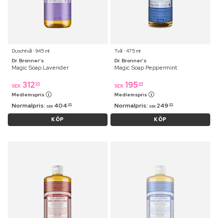
Duschtvål ⋅ 945 ml
Tvål ⋅ 475 ml
Dr. Bronner’s
Dr. Bronner’s
Magic Soap Lavender
Magic Soap Peppermint
312
195
95
95
SEK
SEK
Medlemspris
Medlemspris
Normalpris:
404
Normalpris:
249
95
95
SEK
SEK
KÖP
KÖP