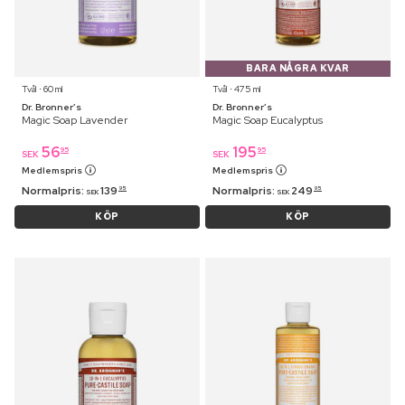
BARA NÅGRA KVAR
Tvål ⋅ 60 ml
Tvål ⋅ 475 ml
Dr. Bronner’s
Dr. Bronner’s
Magic Soap Lavender
Magic Soap Eucalyptus
56
195
95
95
SEK
SEK
Medlemspris
Medlemspris
Normalpris:
139
Normalpris:
249
95
95
SEK
SEK
KÖP
KÖP