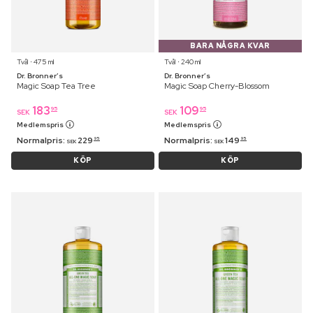
BARA NÅGRA KVAR
Tvål ⋅ 475 ml
Tvål ⋅ 240 ml
Dr. Bronner’s
Dr. Bronner’s
Magic Soap Tea Tree
Magic Soap Cherry-Blossom
183
109
95
95
SEK
SEK
Medlemspris
Medlemspris
Normalpris:
229
Normalpris:
149
95
95
SEK
SEK
KÖP
KÖP