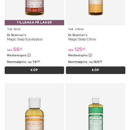
TILLBAKA PÅ LAGER
Tvål ⋅ 60 ml
Tvål ⋅ 240 ml
Dr. Bronner’s
Dr. Bronner’s
Magic Soap Eucalyptus
Magic Soap Citrus
56
125
95
95
SEK
SEK
Medlemspris
Medlemspris
Normalpris:
74
Normalpris:
169
95
95
SEK
SEK
KÖP
KÖP