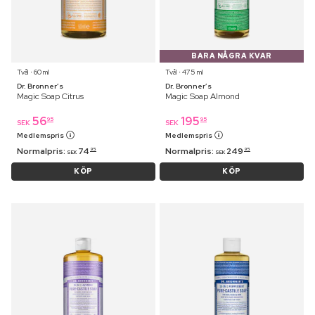
BARA NÅGRA KVAR
Tvål ⋅ 60 ml
Tvål ⋅ 475 ml
Dr. Bronner’s
Dr. Bronner’s
Magic Soap Citrus
Magic Soap Almond
56
195
95
95
SEK
SEK
Medlemspris
Medlemspris
Normalpris:
74
Normalpris:
249
95
95
SEK
SEK
KÖP
KÖP