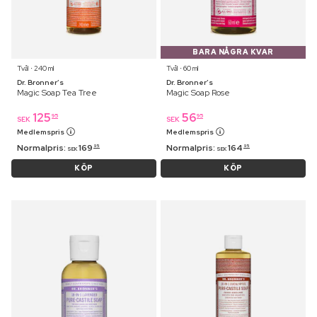
BARA NÅGRA KVAR
Tvål ⋅ 240 ml
Tvål ⋅ 60 ml
Dr. Bronner’s
Dr. Bronner’s
Magic Soap Tea Tree
Magic Soap Rose
125
56
95
95
SEK
SEK
Medlemspris
Medlemspris
Normalpris:
169
Normalpris:
164
95
95
SEK
SEK
KÖP
KÖP