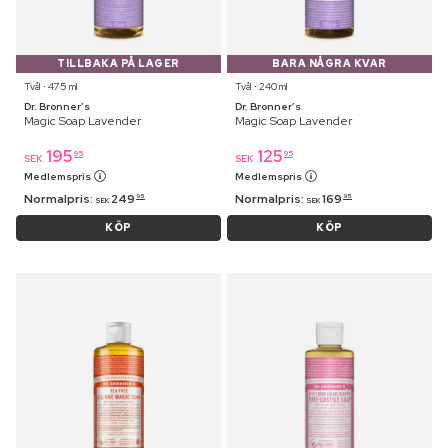
TILLBAKA PÅ LAGER
BARA NÅGRA KVAR
Tvål ⋅ 475 ml
Tvål ⋅ 240 ml
Dr. Bronner’s
Dr. Bronner’s
Magic Soap Lavender
Magic Soap Lavender
195
125
95
95
SEK
SEK
Medlemspris
Medlemspris
Normalpris:
249
Normalpris:
169
95
95
SEK
SEK
KÖP
KÖP