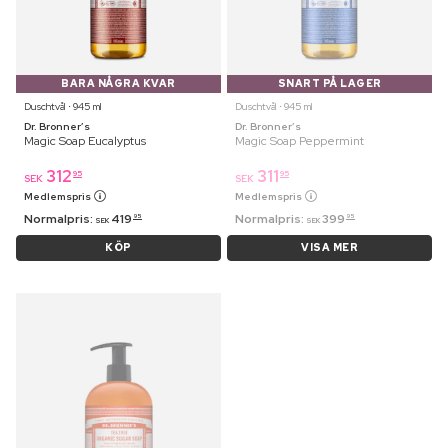
BARA NÅGRA KVAR
SNART PÅ LAGER
Duschtvål ⋅ 945 ml
Duschtvål ⋅ 945 ml
Dr. Bronner’s
Dr. Bronner’s
Magic Soap Eucalyptus
Magic Soap Peppermint
312
311
95
95
SEK
SEK
Medlemspris
Medlemspris
Normalpris:
419
Normalpris:
399
95
95
SEK
SEK
KÖP
VISA MER