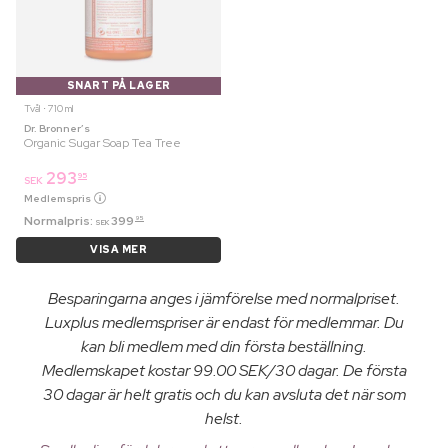
SNART PÅ LAGER
Tvål ⋅ 710 ml
Dr. Bronner’s
Organic Sugar Soap Tea Tree
293
95
SEK
Medlemspris
Normalpris:
399
95
SEK
VISA MER
Besparingarna anges i jämförelse med normalpriset.
Luxplus medlemspriser är endast för medlemmar. Du
kan bli medlem med din första beställning.
Medlemskapet kostar 99.00 SEK/30 dagar. De första
30 dagar är helt gratis och du kan avsluta det när som
helst.