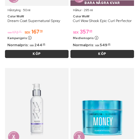
BARA NÅGRA KVAR
Hårstyling ⋅ 50 ml
Hårkur ⋅ 295 ml
Color WoW
Color WoW
Dream Coat Supernatural Spray
Curl Wow Shook Epic Curl Perfector
167
357
76
95
172
95
SEK
SEK
SEK
Kampanjpris
Medlemspris
Normalpris:
244
Normalpris:
549
95
95
SEK
SEK
KÖP
KÖP