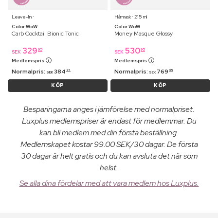
Leave-In ⋅
Hårmask ⋅ 215 ml
Color WoW
Color WoW
Carb Cocktail Bionic Tonic
Money Masque Glossy
329
530
95
95
SEK
SEK
Medlemspris
Medlemspris
Normalpris:
384
Normalpris:
769
95
95
SEK
SEK
KÖP
KÖP
Besparingarna anges i jämförelse med normalpriset.
Luxplus medlemspriser är endast för medlemmar. Du
kan bli medlem med din första beställning.
Medlemskapet kostar 99.00 SEK/30 dagar. De första
30 dagar är helt gratis och du kan avsluta det när som
helst.
Se alla dina fördelar med att vara medlem hos Luxplus.