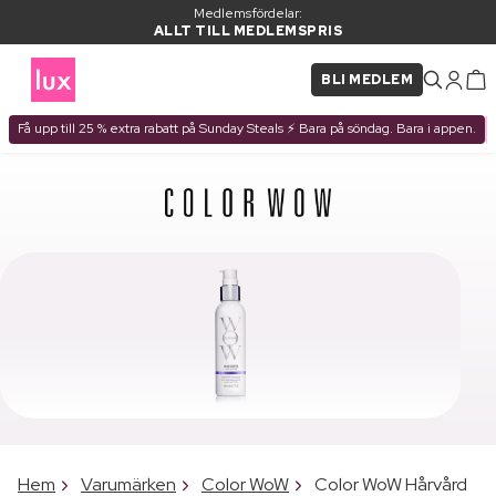
Medlemsfördelar:
ALLT TILL MEDLEMSPRIS
BLI MEDLEM
Få upp till 25 % extra rabatt på Sunday Steals ⚡ Bara på söndag. Bara i appen.
Hem
Varumärken
Color WoW
Color WoW Hårvård