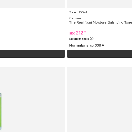
Toner ⋅ 150 ml
Celimax
The Real Noni Moisture Balancing Tone
212
95
SEK
Medlemspris
Normalpris:
339
95
SEK