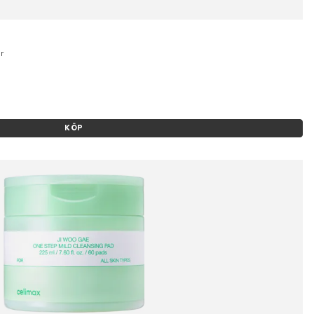
r
KÖP