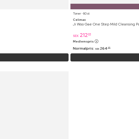
Toner ⋅ 60 st
Celimax
Ji Woo Gae One Step Mild Cleansing P
212
95
SEK
Medlemspris
Normalpris:
264
95
SEK