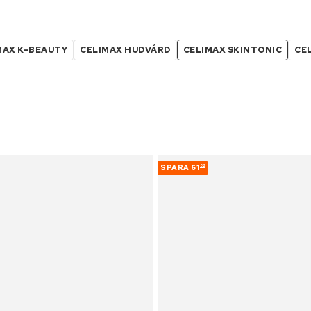
MAX K-BEAUTY
CELIMAX HUDVÅRD
CELIMAX SKINTONIC
CE
SPARA
61
82