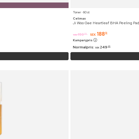
Toner ⋅ 60 st
Celimax
Ji Woo Gae Heartleaf BHA Peeling Pa
188
13
193
95
SEK
SEK
Kampanjpris
Normalpris:
249
95
SEK