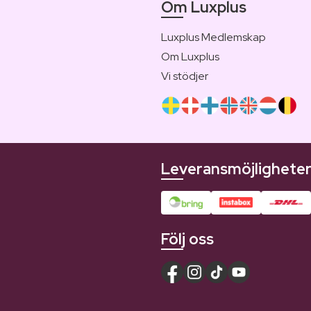
Om Luxplus
Luxplus Medlemskap
Om Luxplus
Vi stödjer
Leveransmöjlighete
Följ oss