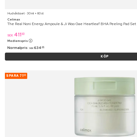
Hudvårdsset ⋅ 30 ml + 60 st
Celimax
The Real Noni Energy Ampoule & Ji Woo Gae Heartleaf BHA Peeling Pad Set
411
95
SEK
Medlemspris
Normalpris:
634
95
SEK
KÖP
SPARA
71
45