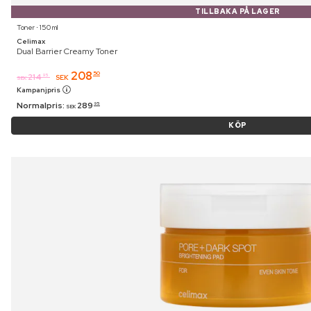
TILLBAKA PÅ LAGER
Toner ⋅ 150 ml
Celimax
Dual Barrier Creamy Toner
208
50
214
95
SEK
SEK
Kampanjpris
Normalpris:
289
95
SEK
KÖP