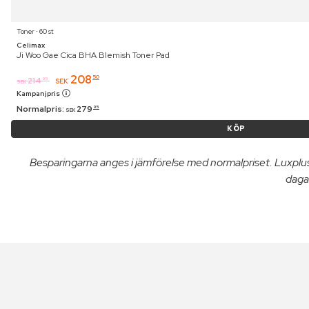
Toner ⋅ 60 st
Celimax
Ji Woo Gae Cica BHA Blemish Toner Pad
208
50
214
95
SEK
SEK
Kampanjpris
Normalpris:
279
95
SEK
KÖP
Besparingarna anges i jämförelse med normalpriset. Luxpl
dagar