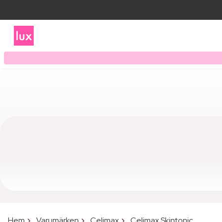
Hem
Varumärken
Celimax
Celimax Skintonic