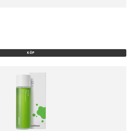
d
KÖP