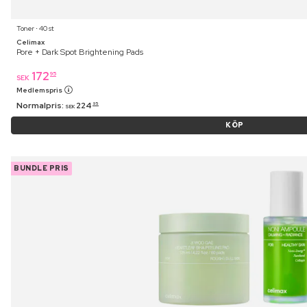
Toner ⋅ 40 st
Celimax
Pore + Dark Spot Brightening Pads
172
95
SEK
Medlemspris
Normalpris:
224
95
SEK
KÖP
BUNDLE PRIS