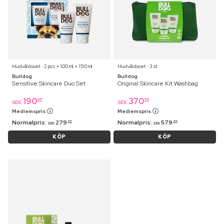
Hudvårdsset ⋅ 2 pcs + 100 ml + 150 ml
Hudvårdsset ⋅ 3 st
Bulldog
Bulldog
Sensitive Skincare Duo Set
Original Skincare Kit Washbag
190
370
95
95
SEK
SEK
Medlemspris
Medlemspris
Normalpris:
279
Normalpris:
579
95
95
SEK
SEK
KÖP
KÖP