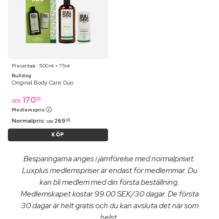
Presentask ⋅ 500 ml + 75ml
Bulldog
Original Body Care Duo
170
95
SEK
Medlemspris
Normalpris:
269
95
SEK
KÖP
Besparingarna anges i jämförelse med normalpriset.
Luxplus medlemspriser är endast för medlemmar. Du
kan bli medlem med din första beställning.
Medlemskapet kostar 99.00 SEK/30 dagar. De första
30 dagar är helt gratis och du kan avsluta det när som
helst.