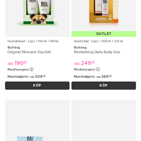
OUTLET
Hudvårdsset ⋅ 2 pcs + 150 ml + 100 ml
Dusch/bad ⋅ 2 pcs + 500 ml + 125 ml
Bulldog
Bulldog
Original Skincare Duo Set
Revitalising Daily Body Duo
190
249
95
95
SEK
SEK
Medlemspris
Medlemspris
Normalpris:
309
Normalpris:
369
95
95
SEK
SEK
KÖP
KÖP