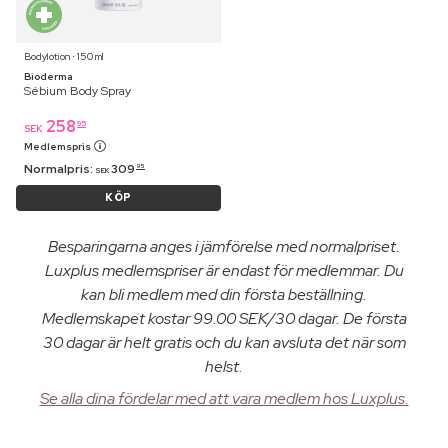
Bodylotion ⋅ 150 ml
Bioderma
Sébium Body Spray
258
95
SEK
Medlemspris
Normalpris:
309
95
SEK
KÖP
Besparingarna anges i jämförelse med normalpriset.
Luxplus medlemspriser är endast för medlemmar. Du
kan bli medlem med din första beställning.
Medlemskapet kostar 99.00 SEK/30 dagar. De första
30 dagar är helt gratis och du kan avsluta det när som
helst.
Se alla dina fördelar med att vara medlem hos Luxplus.