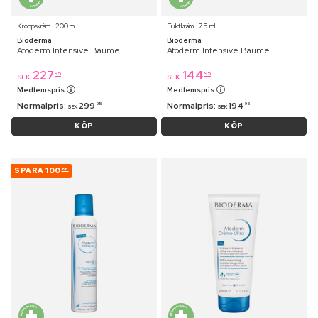
Kroppskräm ⋅ 200 ml
Fuktkräm ⋅ 75 ml
Bioderma
Bioderma
Atoderm Intensive Baume
Atoderm Intensive Baume
227
144
95
95
SEK
SEK
Medlemspris
Medlemspris
Normalpris:
299
Normalpris:
194
95
95
SEK
SEK
KÖP
KÖP
SPARA
100
86