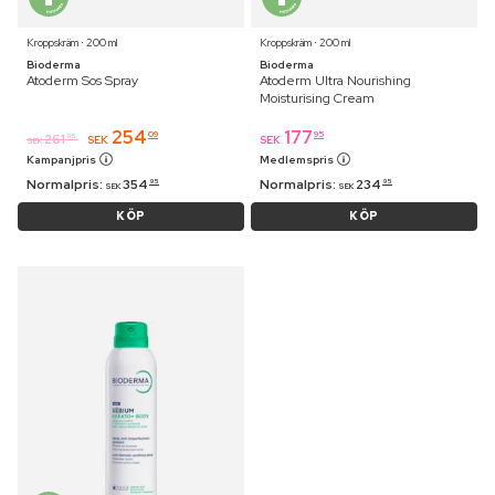
Kroppskräm ⋅ 200 ml
Kroppskräm ⋅ 200 ml
Bioderma
Bioderma
Atoderm Sos Spray
Atoderm Ultra Nourishing
Moisturising Cream
254
177
09
95
261
95
SEK
SEK
SEK
Kampanjpris
Medlemspris
Normalpris:
354
Normalpris:
234
95
95
SEK
SEK
KÖP
KÖP