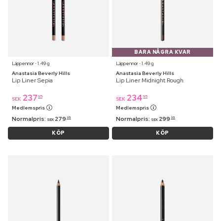
BARA NÅGRA KVAR
Läppennor ⋅ 1.49 g
Läppennor ⋅ 1.49 g
Anastasia Beverly Hills
Anastasia Beverly Hills
Lip Liner Sepia
Lip Liner Midnight Rough
237
234
95
95
SEK
SEK
Medlemspris
Medlemspris
Normalpris:
279
Normalpris:
299
95
95
SEK
SEK
KÖP
KÖP