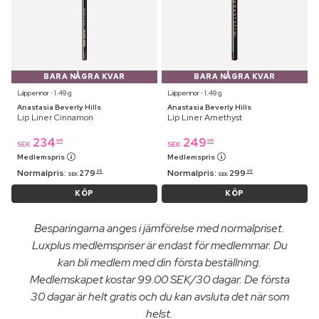
BARA NÅGRA KVAR
BARA NÅGRA KVAR
Läppennor ⋅ 1.49 g
Läppennor ⋅ 1.49 g
Anastasia Beverly Hills
Anastasia Beverly Hills
Lip Liner Cinnamon
Lip Liner Amethyst
234
249
95
95
SEK
SEK
Medlemspris
Medlemspris
Normalpris:
279
Normalpris:
299
95
95
SEK
SEK
KÖP
KÖP
Besparingarna anges i jämförelse med normalpriset.
Luxplus medlemspriser är endast för medlemmar. Du
kan bli medlem med din första beställning.
Medlemskapet kostar 99.00 SEK/30 dagar. De första
30 dagar är helt gratis och du kan avsluta det när som
helst.