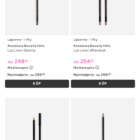
Läppennor ⋅ 1.49 g
Läppennor ⋅ 1.49 g
Anastasia Beverly Hills
Anastasia Beverly Hills
Lip Liner Stormy
Lip Liner Afterdust
248
254
95
95
SEK
SEK
Medlemspris
Medlemspris
Normalpris:
299
Normalpris:
299
95
95
SEK
SEK
KÖP
KÖP