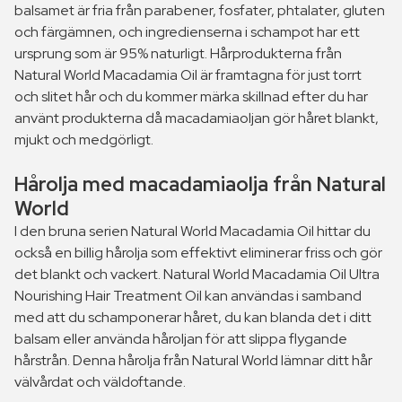
balsamet är fria från parabener, fosfater, phtalater, gluten
och färgämnen, och ingredienserna i schampot har ett
ursprung som är 95% naturligt. Hårprodukterna från
Natural World Macadamia Oil är framtagna för just torrt
och slitet hår och du kommer märka skillnad efter du har
använt produkterna då macadamiaoljan gör håret blankt,
mjukt och medgörligt.
Hårolja med macadamiaolja från Natural
World
I den bruna serien Natural World Macadamia Oil hittar du
också en billig hårolja som effektivt eliminerar friss och gör
det blankt och vackert. Natural World Macadamia Oil Ultra
Nourishing Hair Treatment Oil kan användas i samband
med att du schamponerar håret, du kan blanda det i ditt
balsam eller använda håroljan för att slippa flygande
hårstrån. Denna hårolja från Natural World lämnar ditt hår
välvårdat och väldoftande.