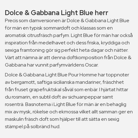
Dolce & Gabbana Light Blue herr
Precis som damversionen är Dolce & Gabbana Light Blue
för män en typisk sommardoft och klassas som en
aromatisk citrusfräsch parfym. Light Blue för män har också
inspiration från medelhavet och dess friska, kryddiga och
sexiga framtoning gör sig perfekt heta dagar och nätter.
Värt att nämna är att denna doftkomposition från Dolce &
Gabbana har vunnit parfymvärldens Oscar.
Dolce & Gabbana Light Blue Pour Homme har toppnoter
av bergamott, saftiga sicilianska mandariner, fräschhet
från fruset grapefruktskal såväl som enbär. I hjärtat hittar
du rosmarin, en subtil doft av sichuanpeppar samt
rosenträ. Basnoterna i Light Blue för män är en behaglig
mix av mysk, rökelse och ekmossa vilket allt samman ger en
maskulin fräsch doft som hjälper till att sätta en sexig
stämpel på solbränd hud.