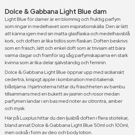
Dolce & Gabbana Light Blue dam
Light Blue för damer är en blommig och fruktig parfym
som ringar in medelhavet som inspirationskälla. Den är lätt
att känna igen med sin matta glasflaska och medelhavsblå
kork, och doften är lika tidlös som flaskan. Doften beskrivs
som en fräsch, lätt och enkel doft som är trivsam att bära
varma dagar och framför sig såg parfymskaparna en stark
kvinna som är lika delar självständig och feminin.
Dolce & Gabbana Light Blue öppnar upp med sicilianskt
cederträ, krispigt äpple i kombination med italiensk
blåstjärna. I hjärtnoterna hittar du fräschheten av bambu
tillsammans med en bukett av jasmin och rosor medan
parfymen landar i en bas med noter av citronträ, amber
och mysk.
Här på Luxplus hittar du den ljusblå doften i flera storlekar,
bland annat Dolce & Gabbana Light Blue 50ml och 100ml,
men också i form av deo och body lotion.