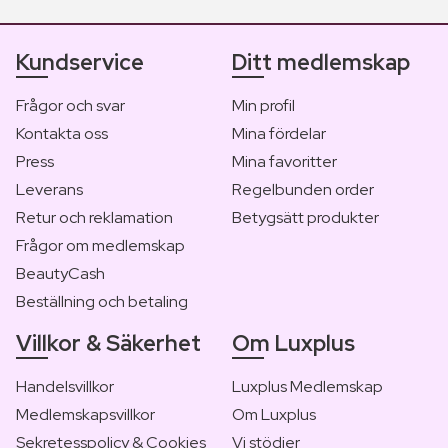
Kundservice
Ditt medlemskap
Frågor och svar
Min profil
Kontakta oss
Mina fördelar
Press
Mina favoritter
Leverans
Regelbunden order
Retur och reklamation
Betygsätt produkter
Frågor om medlemskap
BeautyCash
Beställning och betaling
Villkor & Säkerhet
Om Luxplus
Handelsvillkor
Luxplus Medlemskap
Medlemskapsvillkor
Om Luxplus
Sekretesspolicy & Cookies
Vi stödjer