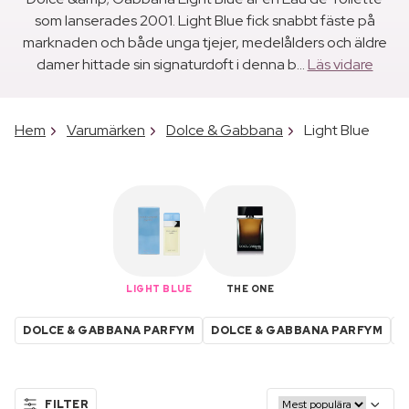
som lanserades 2001. Light Blue fick snabbt fäste på
marknaden och både unga tjejer, medelålders och äldre
damer hittade sin signaturdoft i denna b...
Läs vidare
Hem
Varumärken
Dolce & Gabbana
Light Blue
LIGHT BLUE
THE ONE
DOLCE & GABBANA PARFYM
DOLCE & GABBANA PARFYM
D
FILTER