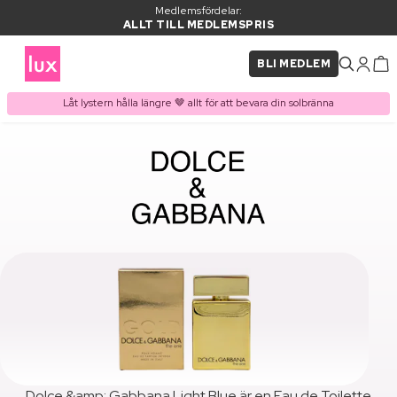
Medlemsfördelar:
ALLT TILL MEDLEMSPRIS
BLI MEDLEM
Låt lystern hålla längre 🤎 allt för att bevara din solbränna
Dolce &amp; Gabbana Light Blue är en Eau de Toilette