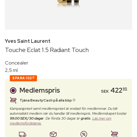
Yves Saint Laurent
Touche Eclat 1.5 Radiant Touch
Concealer
2,5 ml
SPARA
102
00
Medlemspris
422
95
SEK
Tjäna BeautyCash på alla köp
Kampanjpriset samt medlemspriset är endast för medlemmar. Du blir
automatiskt medlem när du handlar till medlemspris. Medlemskapet kostar
99.00 SEK/30 dagar
. De första 30 dagar är
gratis
.
Läs mer om
medlemsfördelarna.