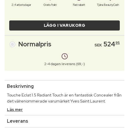
2-4 arbetsdagar
Gratis frakt
Fast rabatt
Tjäna BeautyCash
LÄGG I VARUKORG
Normalpris
524
95
SEK
2-4 dagars leverans (69,-)
Beskrivning
Touche Eclat 1.5 Radiant Touch är en fantastisk Concealer från
det välrenommerade varumärket Yves Saint Laurent.
Läs mer
Leverans