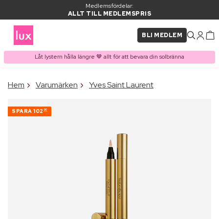
Medlemsfördelar:
ALLT TILL MEDLEMSPRIS
BLI MEDLEM
Låt lystern hålla längre 🤎 allt för att bevara din solbränna
×
Hem
Varumärken
Yves Saint Laurent
PRODUKT I VARUKORGEN
Ofta köpt tillsammans med
SPARA
102
00