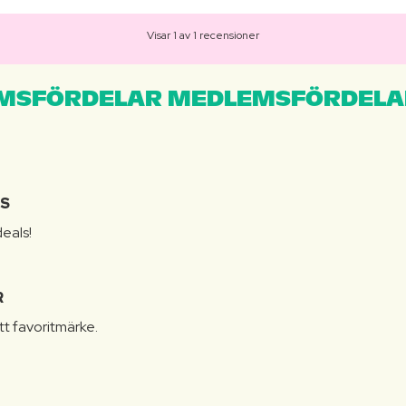
Visar 1 av 1 recensioner
MSFÖRDELAR MEDLEMSFÖRDELA
IS
eals!
R
itt favoritmärke.