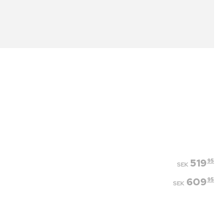
519
95
SEK
609
95
SEK