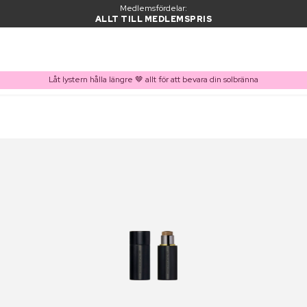
Medlemsfördelar:
ALLT TILL MEDLEMSPRIS
Låt lystern hålla längre 🤎 allt för att bevara din solbränna
PRODUKT I VARUKORGEN
Ofta köpt tillsammans med