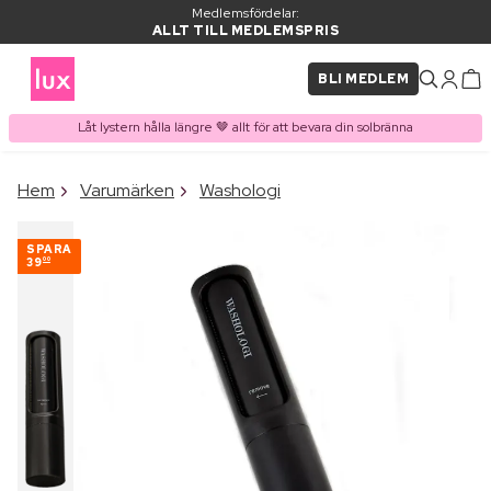
Medlemsfördelar:
ALLT TILL MEDLEMSPRIS
BLI MEDLEM
Låt lystern hålla längre 🤎 allt för att bevara din solbränna
×
Hem
Varumärken
Washologi
PRODUKT I VARUKORGEN
Ofta köpt tillsammans med
SPARA
39
00