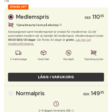
1 st
SPARA
39
00
Medlemspris
110
95
SEK
Tjäna BeautyCash på alla köp
Kampanjpriset samt medlemspriset är endast för medlemmar. Du blir
automatiskt medlem när du handlar till medlemspris. Medlemskapet kostar
99.00 SEK/30 dagar
. De första 30 dagar är
gratis
.
Läs mer om
medlemsfördelarna.
2-4 arbetsdagar
Gratis frakt
Fast rabatt
Tjäna BeautyCash
LÄGG I VARUKORG
Normalpris
149
95
SEK
2-4 dagars leverans (69,-)