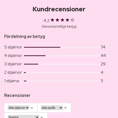
Kundrecensioner
4,2
Genomsnittligt betyg
Fördelning av betyg
5 stjärnor
74
4 stjärnor
44
3 stjärnor
29
2 stjärnor
4
1 stjärna
5
Recensioner