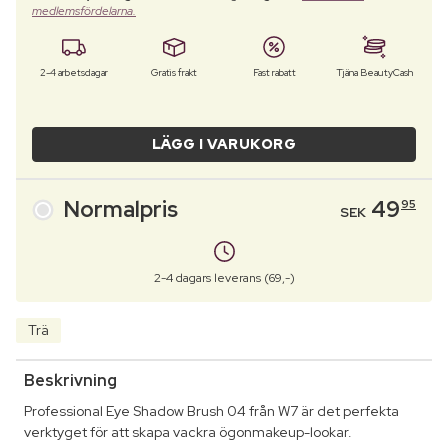
medlemsfördelarna.
2-4 arbetsdagar
Gratis frakt
Fast rabatt
Tjäna BeautyCash
LÄGG I VARUKORG
Normalpris
49
95
SEK
2-4 dagars leverans (69,-)
Trä
Beskrivning
Professional Eye Shadow Brush 04 från W7 är det perfekta
verktyget för att skapa vackra ögonmakeup-lookar.