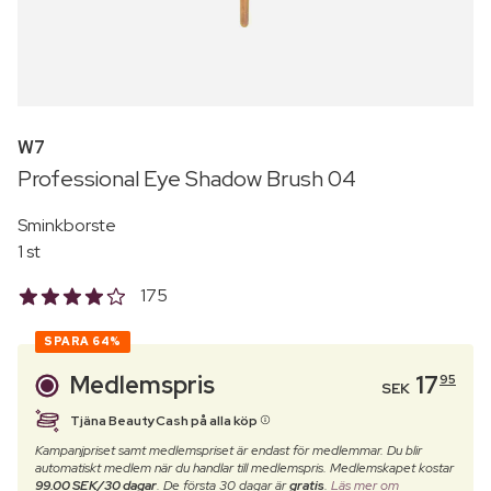
W7
Professional Eye Shadow Brush 04
Sminkborste
1 st
175
SPARA
64%
Medlemspris
17
95
SEK
Tjäna BeautyCash på alla köp
Kampanjpriset samt medlemspriset är endast för medlemmar. Du blir
automatiskt medlem när du handlar till medlemspris. Medlemskapet kostar
99.00 SEK/30 dagar
. De första 30 dagar är
gratis
.
Läs mer om