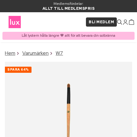
Medlemsfördelar:
ALLT TILL MEDLEMSPRIS
BLI MEDLEM
Låt lystern hålla längre 🤎 allt för att bevara din solbränna
×
Hem
Varumärken
W7
PRODUKT I VARUKORGEN
Ofta köpt tillsammans med
SPARA
64%